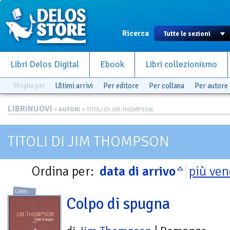
Ricerca
Libri Delos Digital
Ebook
Libri collezionismo
Sfoglia per
Ultimi arrivi
Per editore
Per collana
Per autore
LIBRINUOVI
>
AUTORI
> TITOLI DI JIM THOMPSON
TITOLI DI JIM THOMPSON
Ordina per:
data di arrivo
più ven
LIBRI
Colpo di spugna