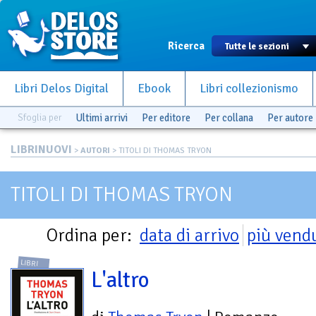
Ricerca
Libri Delos Digital
Ebook
Libri collezionismo
Sfoglia per
Ultimi arrivi
Per editore
Per collana
Per autore
LIBRINUOVI
>
AUTORI
> TITOLI DI THOMAS TRYON
TITOLI DI THOMAS TRYON
Ordina per:
data di arrivo
più vend
LIBRI
L'altro