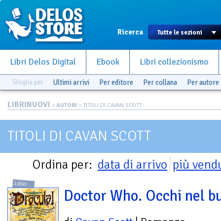
Ricerca
Libri Delos Digital
Ebook
Libri collezionismo
Sfoglia per
Ultimi arrivi
Per editore
Per collana
Per autore
LIBRINUOVI
>
AUTORI
> TITOLI DI CAVAN SCOTT
TITOLI DI CAVAN SCOTT
Ordina per:
data di arrivo
più vend
LIBRI
Doctor Who. Occhi nel b