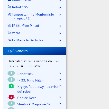
🚀 Robot 105
🚀 Tempesta - The Montecristo
Project / 2
🚀 IF 33. Mino Milani
🚀 Vetro
🔫 La Mantide Orchidea
I più venduti
Dati calcolati sulle vendite dal 07-
07-2026 al 05-08-2026
1
Robot 105
2
IF 33. Mino Milani
3
Kryzys Robotowy - La crisi
dei robot
4
Codice Nero
5
Sherlock Magazine 67