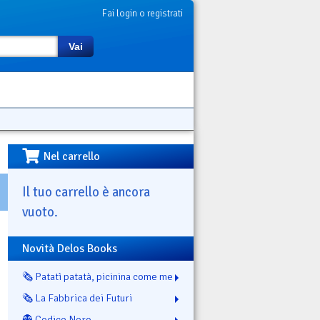
Fai login o registrati
Vai
Nel carrello
Il tuo carrello è ancora
vuoto.
Novità Delos Books
🗞️ Patatì patatà, picinina come me
🗞️ La Fabbrica dei Futuri
👻 Codice Nero