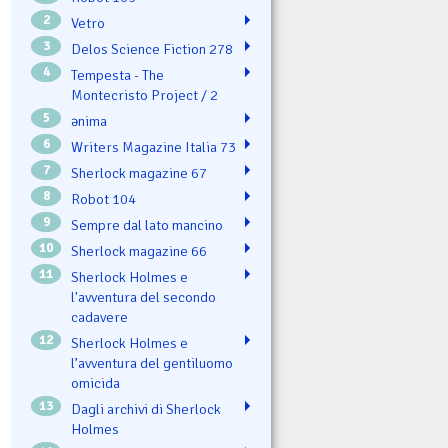
2
Vetro
3
Delos Science Fiction 278
4
Tempesta - The
Montecristo Project / 2
5
ənima
6
Writers Magazine Italia 73
7
Sherlock magazine 67
8
Robot 104
9
Sempre dal lato mancino
10
Sherlock magazine 66
11
Sherlock Holmes e
l'avventura del secondo
cadavere
12
Sherlock Holmes e
l’avventura del gentiluomo
omicida
13
Dagli archivi di Sherlock
Holmes