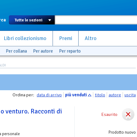
rca
Libri collezionismo
Premi
Altro
Per collana
Per autore
Per reparto
ALDI
Ordina per:
data di arrivo
più venduti
titolo
autore
uscita
o venturo. Racconti di
Esaurito
Prodotto nuovo
a personale