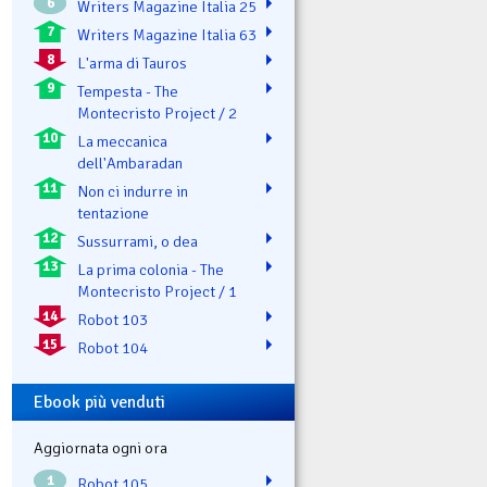
6
Writers Magazine Italia 25
7
Writers Magazine Italia 63
8
L'arma di Tauros
9
Tempesta - The
Montecristo Project / 2
10
La meccanica
dell'Ambaradan
11
Non ci indurre in
tentazione
12
Sussurrami, o dea
13
La prima colonia - The
Montecristo Project / 1
14
Robot 103
15
Robot 104
Ebook più venduti
Aggiornata ogni ora
1
Robot 105