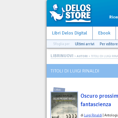
Rice
Libri Delos Digital
Ebook
Sfoglia per
Ultimi arrivi
Per editore
LIBRINUOVI
>
AUTORI
> TITOLI DI LUIGI RIN
TITOLI DI LUIGI RINALDI
LIBRI
Oscuro prossim
fantascienza
di
Luigi Rinaldi
| Antologi