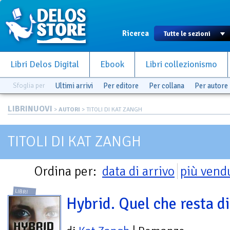
Ricerca
Libri Delos Digital
Ebook
Libri collezionismo
Sfoglia per
Ultimi arrivi
Per editore
Per collana
Per autore
LIBRINUOVI
>
AUTORI
> TITOLI DI KAT ZANGH
TITOLI DI KAT ZANGH
Ordina per:
data di arrivo
più vend
LIBRI
Hybrid. Quel che resta d