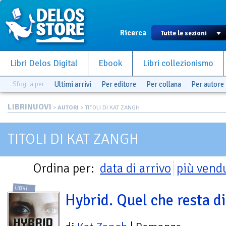
Ricerca
Libri Delos Digital
Ebook
Libri collezionismo
Sfoglia per
Ultimi arrivi
Per editore
Per collana
Per autore
LIBRINUOVI
>
AUTORI
> TITOLI DI KAT ZANGH
TITOLI DI KAT ZANGH
Ordina per:
data di arrivo
più vend
LIBRI
Hybrid. Quel che resta d