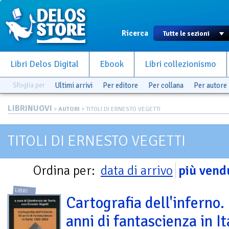
Ricerca
Libri Delos Digital
Ebook
Libri collezionismo
Sfoglia per
Ultimi arrivi
Per editore
Per collana
Per autore
LIBRINUOVI
>
AUTORI
> TITOLI DI ERNESTO VEGETTI
TITOLI DI ERNESTO VEGETTI
Ordina per:
data di arrivo
più vend
LIBRI
Cartografia dell'inferno.
anni di fantascienza in It