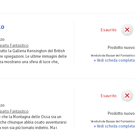
lo
Esaurito
nzo
parto Fantastico
Prodotto nuovo
utto la Galleria Kensington del British
Venduto da Bazaar del Fantastico
 spiegazioni. Le ultime immagini delle
» Vedi scheda completa
za mostrano una sfera di luce che,
Esaurito
nzo
parto Fantastico
Prodotto nuovo
e che la Montagna delle Ossa sia un
Venduto da Bazaar del Fantastico
 che chiunque abbia osato avventurarsi
» Vedi scheda completa
 non sia più tornato indietro. Ma i