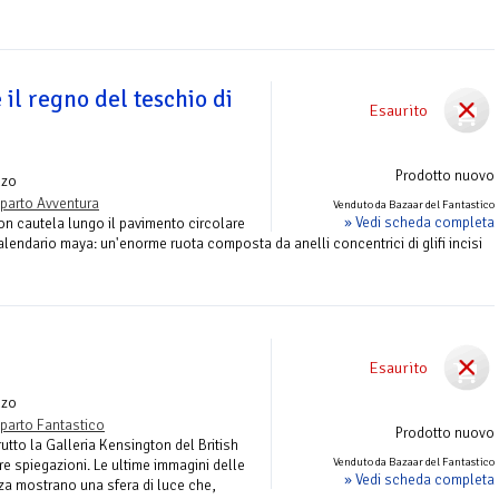
 il regno del teschio di
Esaurito
Prodotto nuovo
nzo
parto Avventura
Venduto da Bazaar del Fantastico
» Vedi scheda completa
on cautela lungo il pavimento circolare
calendario maya: un'enorme ruota composta da anelli concentrici di glifi incisi
Esaurito
nzo
parto Fantastico
Prodotto nuovo
utto la Galleria Kensington del British
Venduto da Bazaar del Fantastico
 spiegazioni. Le ultime immagini delle
» Vedi scheda completa
za mostrano una sfera di luce che,