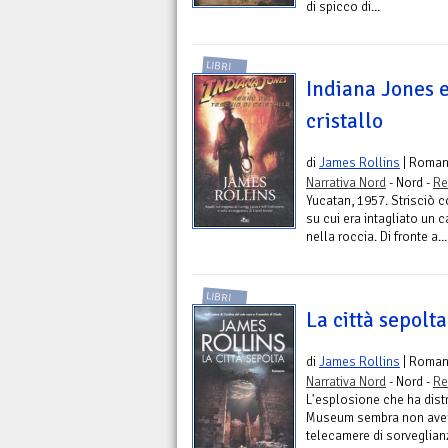
di spicco di...
LIBRI
Indiana Jones e
cristallo
di
James Rollins
| Roma
Narrativa Nord
- Nord -
Re
Yucatan, 1957. Strisciò c
su cui era intagliato un 
nella roccia. Di fronte a...
LIBRI
La città sepolta
di
James Rollins
| Roma
Narrativa Nord
- Nord -
Re
L'esplosione che ha distr
Museum sembra non avere
telecamere di sorveglian