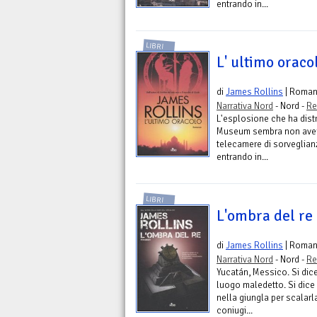
entrando in...
LIBRI
L' ultimo oraco
di
James Rollins
| Roma
Narrativa Nord
- Nord -
Re
L'esplosione che ha distr
Museum sembra non avere
telecamere di sorveglian
entrando in...
LIBRI
L'ombra del re
di
James Rollins
| Roma
Narrativa Nord
- Nord -
Re
Yucatán, Messico. Si dic
luogo maledetto. Si dice
nella giungla per scalarla
coniugi...