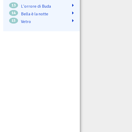
13
L'orrore di Buda
14
Bella è la notte
15
Vetro