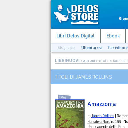
Rice
Libri Delos Digital
Ebook
Sfoglia per
Ultimi arrivi
Per editore
LIBRINUOVI
>
AUTORI
> TITOLI DI JAMES R
TITOLI DI JAMES ROLLINS
LIBRI
Amazzonia
di
James Rollins
| Roma
Narrativa Nord
n. 199 - No
Un ex agente delle Forze