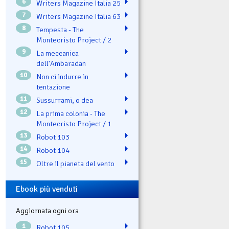
6
Writers Magazine Italia 25
7
Writers Magazine Italia 63
8
Tempesta - The
Montecristo Project / 2
9
La meccanica
dell'Ambaradan
10
Non ci indurre in
tentazione
11
Sussurrami, o dea
12
La prima colonia - The
Montecristo Project / 1
13
Robot 103
14
Robot 104
15
Oltre il pianeta del vento
Ebook più venduti
Aggiornata ogni ora
1
Robot 105