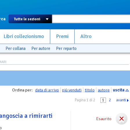
rca
Libri collezionismo
Premi
Altro
Per collana
Per autore
Per reparto
MARI
Ordina per:
data di arrivo
più venduti
titolo
autore
uscita
Pagina 1 di 2
1
2
avanti
'angoscia a rimirarti
Esaurito
o