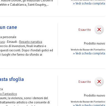
'editore Donoël, gli industriali Citroën e
» Vedi scheda completa
lekhin e Cabablanca, Saint-Exupéry,...
 un cane
Esaurito
ia personale
tura
- Einaudi -
Reparto narrativa
Prodotto nuovo
ccio di invenzioni, finali inattesi e
Venduto da Bazaar del Fantastico
 questi racconti. Dopo i fondali gotici ed
» Vedi scheda completa
, i luoghi che fanno da sfondo ai
asta sfoglia
Esaurito
ica
o Fantastico
Prodotto nuovo
 traumi, la violenza, sono i demoni del
Venduto da Bazaar del Fantastico
il trattamento artistico che consente di
» Vedi scheda completa