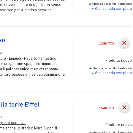
Venduto da Bazaar del Fantastico
io, sovvertimento di ogni buon senso,
» Vedi scheda completa
namorato parla in prima persona
sso
Esaurito
o
tura
- Einaudi -
Reparto Fantastico
Prodotto nuovo
ti e un galeone spagnolo, immobile in
Venduto da Bazaar del Fantastico
a il palcoscenico di un dissonante
» Vedi scheda completa
Le loro ossessioni verbali dominano la
lla torre Eiffel
Esaurito
o
eparto narrativa
Prodotto nuovo
ma anche lo storico Marc Bloch, il
Venduto da Bazaar del Fantastico