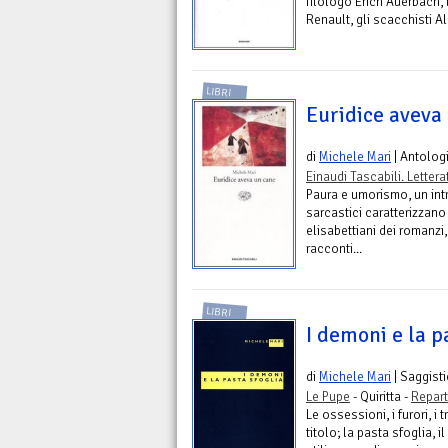
filologo Erich Auerbach, l
Renault, gli scacchisti A
LIBRI
Euridice aveva
di
Michele Mari
| Antolog
Einaudi Tascabili. Lettera
Paura e umorismo, un intre
sarcastici caratterizzano
elisabettiani dei romanzi
racconti...
LIBRI
I demoni e la p
di
Michele Mari
| Saggist
Le Pupe
- Quiritta -
Repart
Le ossessioni, i furori, i
titolo; la pasta sfoglia, 