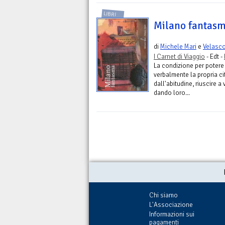
LIBRI
Milano fantas
di
Michele Mari
e
Velasco 
I Carnet di Viaggio
- Edt -
La condizione per potere
verbalmente la propria ci
dall'abitudine, riuscire 
dando loro...
Chi siamo
L'Associazione
Informazioni sui
pagamenti