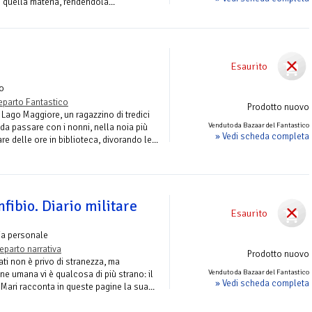
e quella materia, rendendola...
Esaurito
o
eparto Fantastico
Prodotto nuovo
l Lago Maggiore, un ragazzino di tredici
Venduto da Bazaar del Fantastico
da passare con i nonni, nella noia più
» Vedi scheda completa
re delle ore in biblioteca, divorando le...
nfibio. Diario militare
Esaurito
ia personale
eparto narrativa
Prodotto nuovo
ati non è privo di stranezza, ma
Venduto da Bazaar del Fantastico
one umana vi è qualcosa di più strano: il
» Vedi scheda completa
 Mari racconta in queste pagine la sua...