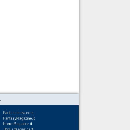
.
Fantascienza.com
FantasyMagazine.it
HorrorMagazine.it
ThrillerMagazine.it