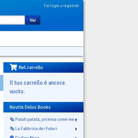
Fai login o registrati
Vai
Nel carrello
Il tuo carrello è ancora
vuoto.
Novità Delos Books
🗞️ Patatì patatà, picinina come me
🗞️ La Fabbrica dei Futuri
👻 Codice Nero