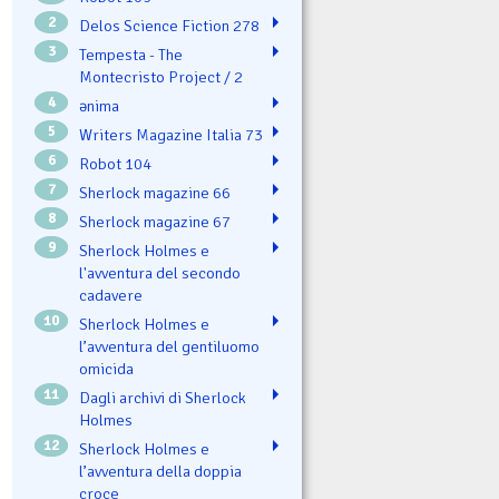
2
Delos Science Fiction 278
3
Tempesta - The
Montecristo Project / 2
4
ənima
5
Writers Magazine Italia 73
6
Robot 104
7
Sherlock magazine 66
8
Sherlock magazine 67
9
Sherlock Holmes e
l'avventura del secondo
cadavere
10
Sherlock Holmes e
l’avventura del gentiluomo
omicida
11
Dagli archivi di Sherlock
Holmes
12
Sherlock Holmes e
l’avventura della doppia
croce