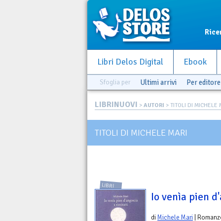
Rice
Libri Delos Digital
Ebook
Sfoglia per
Ultimi arrivi
Per editore
LIBRINUOVI
>
AUTORI
> TITOLI DI MICHELE 
TITOLI DI MICHELE MARI
LIBRI
Io venìa pien d
di
Michele Mari
| Romanz