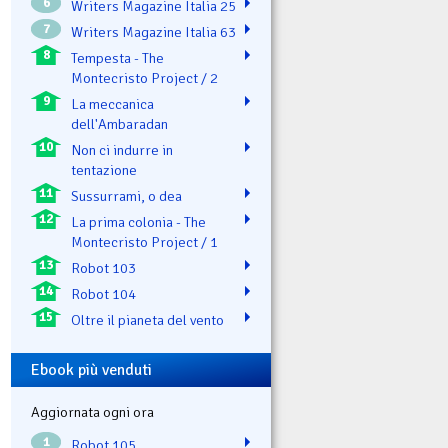
6
Writers Magazine Italia 25
7
Writers Magazine Italia 63
8
Tempesta - The
Montecristo Project / 2
9
La meccanica
dell'Ambaradan
10
Non ci indurre in
tentazione
11
Sussurrami, o dea
12
La prima colonia - The
Montecristo Project / 1
13
Robot 103
14
Robot 104
15
Oltre il pianeta del vento
Ebook più venduti
Aggiornata ogni ora
1
Robot 105