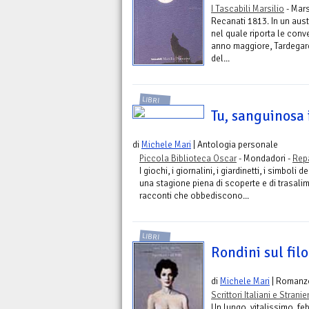
I Tascabili Marsilio
- Mars
Recanati 1813. In un aust
nel quale riporta le conve
anno maggiore, Tardegardo
del...
LIBRI
Tu, sanguinosa 
di
Michele Mari
| Antologia personale
Piccola Biblioteca Oscar
- Mondadori -
Repa
I giochi, i giornalini, i giardinetti, i simboli
una stagione piena di scoperte e di trasalim
racconti che obbediscono...
LIBRI
Rondini sul filo
di
Michele Mari
| Romanz
Scrittori Italiani e Stranier
Un lungo, vitalissimo, f