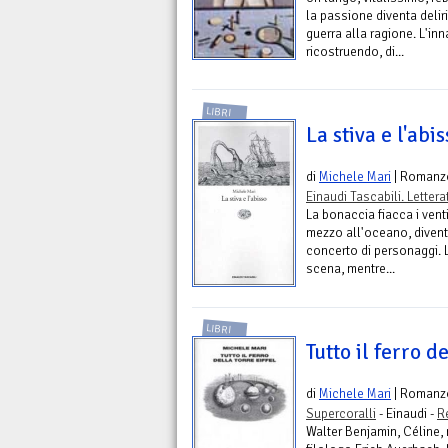
la passione diventa delir
guerra alla ragione. L'in
ricostruendo, di...
LIBRI
La stiva e l'abi
di
Michele Mari
| Romanz
Einaudi Tascabili. Lettera
La bonaccia fiacca i ven
mezzo all'oceano, divent
concerto di personaggi. 
scena, mentre...
LIBRI
Tutto il ferro de
di
Michele Mari
| Romanz
Supercoralli
- Einaudi -
R
Walter Benjamin, Céline, 