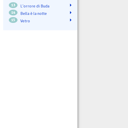
13
L'orrore di Buda
14
Bella è la notte
15
Vetro