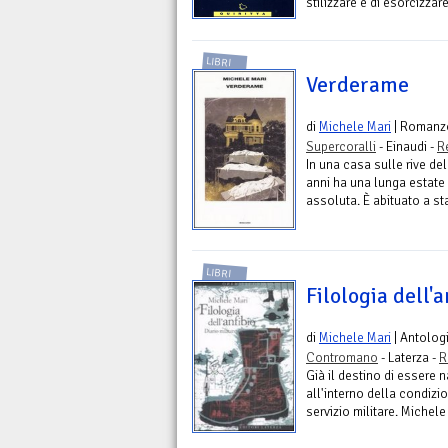
stilizzare e di esorcizzar
LIBRI
Verderame
di
Michele Mari
| Romanz
Supercoralli
- Einaudi -
R
In una casa sulle rive de
anni ha una lunga estate 
assoluta. È abituato a sta
LIBRI
Filologia dell'a
di
Michele Mari
| Antolog
Contromano
- Laterza -
R
Già il destino di essere n
all'interno della condizi
servizio militare. Michele