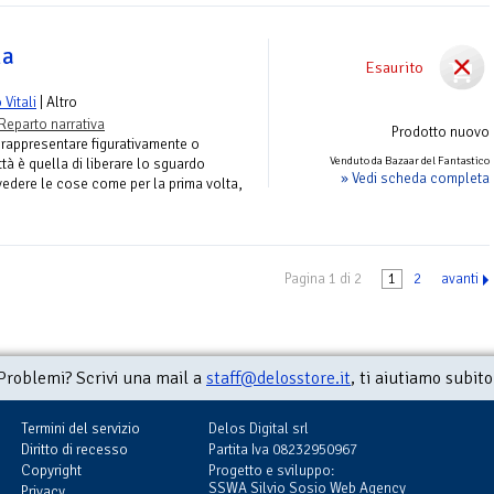
ma
Esaurito
Vitali
| Altro
Reparto narrativa
Prodotto nuovo
 rappresentare figurativamente o
Venduto da Bazaar del Fantastico
ttà è quella di liberare lo sguardo
» Vedi scheda completa
a vedere le cose come per la prima volta,
Pagina 1 di 2
1
2
avanti
Problemi? Scrivi una mail a
staff@delosstore.it
, ti aiutiamo subito
Termini del servizio
Delos Digital srl
Diritto di recesso
Partita Iva 08232950967
Copyright
Progetto e sviluppo:
SSWA Silvio Sosio Web Agency
Privacy