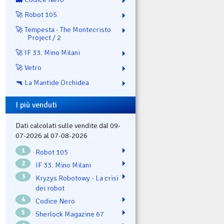
🚀 Robot 105
🚀 Tempesta - The Montecristo
Project / 2
🚀 IF 33. Mino Milani
🚀 Vetro
🔫 La Mantide Orchidea
I più venduti
Dati calcolati sulle vendite dal 09-
07-2026 al 07-08-2026
1
Robot 105
2
IF 33. Mino Milani
3
Kryzys Robotowy - La crisi
dei robot
4
Codice Nero
5
Sherlock Magazine 67