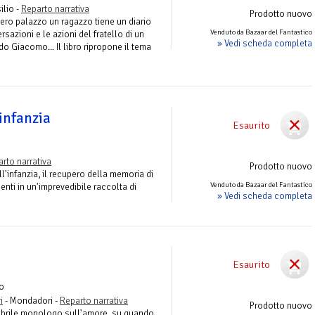
ilio -
Reparto narrativa
Prodotto nuovo
ero palazzo un ragazzo tiene un diario
Venduto da Bazaar del Fantastico
rsazioni e le azioni del fratello di un
» Vedi scheda completa
 Giacomo... Il libro ripropone il tema
infanzia
Esaurito
rto narrativa
Prodotto nuovo
 dell'infanzia, il recupero della memoria di
Venduto da Bazaar del Fantastico
enti in un'imprevedibile raccolta di
» Vedi scheda completa
Esaurito
o
i
- Mondadori -
Reparto narrativa
Prodotto nuovo
ebbrile monologo sull'amore, su quando