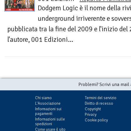
Dodgem Logic è il nome della riv
underground irriverente e sovver
pubblicata tra la fine del 2009 e l'inizio de
l'autore, 001 Edizioni...
Problemi? Scrivi una mail
Chi siamo
Termini del servizio
L'Associazione
Diritto di recesso
Informazioni sui
Copyright
pagamenti
Privacy
Informazioni sulle
Cookie policy
spedizioni
Come usare il sito