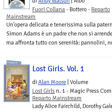
di
Andy Watson
| Albo
Fuori Collana
- Bottero -
Reparto
Mainstream
Un'opera delicata e tenerissima sulla paterni
Simon Adams è un padre che non si arrende.
ma affronta tutto con serenità: pannolini, not
FUMETTI
Lost Girls. Vol. 1
di
Alan Moore
| Volume
Lost Girls
n. 1 - Magic Press Comi
Reparto Mainstream
Lady Alice Fairchild, Dorothy Gal