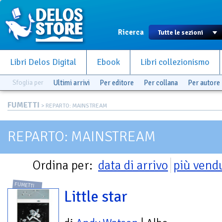
Ricerca
Libri Delos Digital
Ebook
Libri collezionismo
Sfoglia per
Ultimi arrivi
Per editore
Per collana
Per autore
FUMETTI
> REPARTO: MAINSTREAM
REPARTO: MAINSTREAM
Ordina per:
data di arrivo
più vend
FUMETTI
Little star