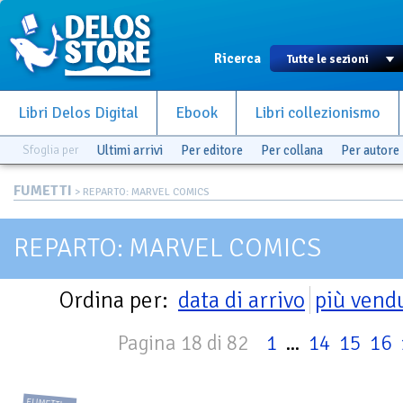
Ricerca
Libri Delos Digital
Ebook
Libri collezionismo
Sfoglia per
Ultimi arrivi
Per editore
Per collana
Per autore
FUMETTI
> REPARTO: MARVEL COMICS
REPARTO: MARVEL COMICS
Ordina per:
data di arrivo
più vend
Pagina 18 di 82
1
...
14
15
16