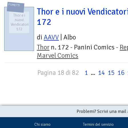
FUMETTI
Thor e i nuovi Vendicator
Thor e i
172
nuovi
Vendicatori
172
di
AAVV
| Albo
Thor
n. 172 - Panini Comics -
Re
Marvel Comics
Pagina 18 di 82
1
...
14
15
16
Problemi? Scrivi una mail
Chi siamo
Termini del servizio