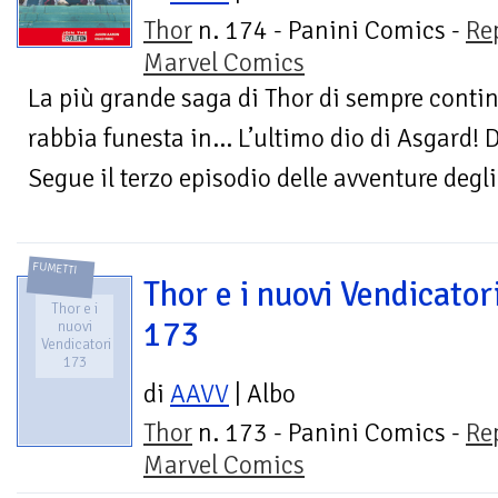
Thor
n. 174 - Panini Comics -
Re
Marvel Comics
La più grande saga di Thor di sempre conti
rabbia funesta in… L’ultimo dio di Asgard! 
Segue il terzo episodio delle avventure degli
FUMETTI
Thor e i nuovi Vendicator
Thor e i
173
nuovi
Vendicatori
173
di
AAVV
| Albo
Thor
n. 173 - Panini Comics -
Re
Marvel Comics