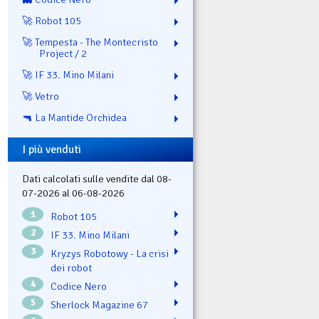
🚀 Robot 105
🚀 Tempesta - The Montecristo
Project / 2
🚀 IF 33. Mino Milani
🚀 Vetro
🔫 La Mantide Orchidea
I più venduti
Dati calcolati sulle vendite dal 08-
07-2026 al 06-08-2026
1
Robot 105
2
IF 33. Mino Milani
3
Kryzys Robotowy - La crisi
dei robot
4
Codice Nero
5
Sherlock Magazine 67