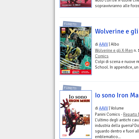
Noto con tre X-storie che
sopravvivranno alle forze
FUMETTI
Wolverine e gl
di
AAVV
| Albo
Wolverine e gli X-Men
n. 
Comics
Colpi di scena e nuove 
School. In appendice, un
FUMETTI
Io sono Iron M
di
AAVV
| Volume
Panini Comics -
Reparto 
L’ultimo degli antichi cav
industria della guerra? D
sguardo dentro e fuori al
emblematico...