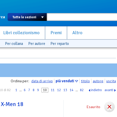
rca
Libri collezionismo
Premi
Altro
Per collana
Per autore
Per reparto
Ordina per:
data di arrivo
più venduti
titolo
autore
uscita
10 di 82
1
...
6
7
8
9
10
11
12
13
14
...
82
indietro
avanti
i X-Men 18
Esaurito