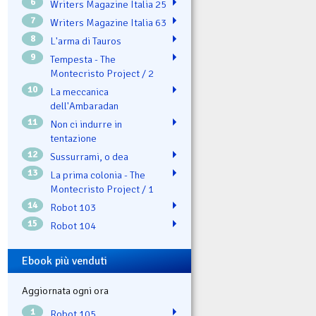
6
Writers Magazine Italia 25
7
Writers Magazine Italia 63
8
L'arma di Tauros
9
Tempesta - The
Montecristo Project / 2
10
La meccanica
dell'Ambaradan
11
Non ci indurre in
tentazione
12
Sussurrami, o dea
13
La prima colonia - The
Montecristo Project / 1
14
Robot 103
15
Robot 104
Ebook più venduti
Aggiornata ogni ora
1
Robot 105