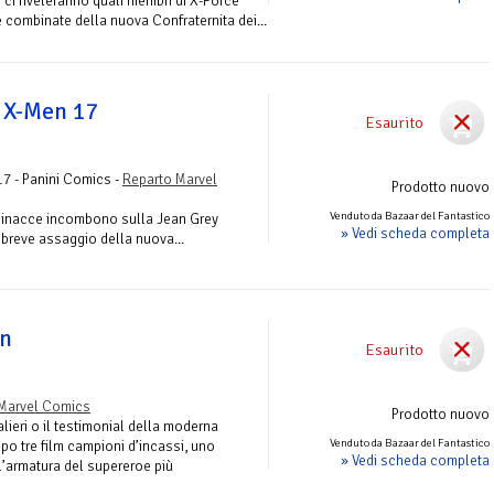
 ci riveleranno quali membri di X-Force
 combinate della nuova Confraternita dei...
i X-Men 17
Esaurito
17 - Panini Comics -
Reparto Marvel
Prodotto nuovo
Venduto da Bazaar del Fantastico
minacce incombono sulla Jean Grey
» Vedi scheda completa
 breve assaggio della nuova...
an
Esaurito
Marvel Comics
Prodotto nuovo
alieri o il testimonial della moderna
Venduto da Bazaar del Fantastico
opo tre film campioni d’incassi, uno
» Vedi scheda completa
l’armatura del supereroe più