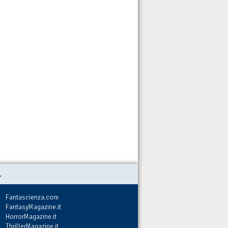
.
Fantascienza.com
FantasyMagazine.it
HorrorMagazine.it
ThrillerMagazine.it