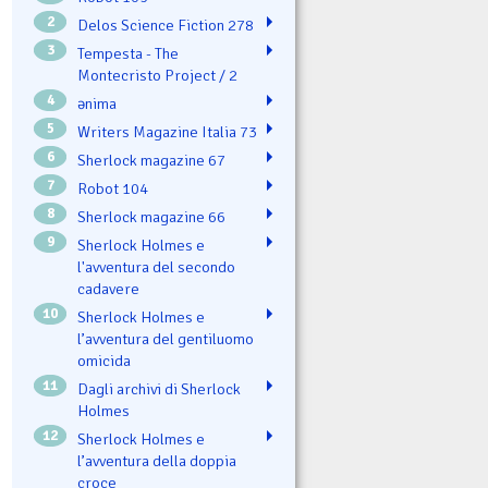
2
Delos Science Fiction 278
3
Tempesta - The
Montecristo Project / 2
4
ənima
5
Writers Magazine Italia 73
6
Sherlock magazine 67
7
Robot 104
8
Sherlock magazine 66
9
Sherlock Holmes e
l'avventura del secondo
cadavere
10
Sherlock Holmes e
l’avventura del gentiluomo
omicida
11
Dagli archivi di Sherlock
Holmes
12
Sherlock Holmes e
l’avventura della doppia
croce