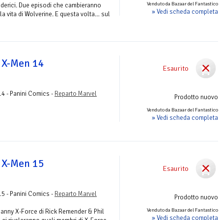
Venduto da Bazaar del Fantastico
ederici. Due episodi che cambieranno
» Vedi scheda completa
la vita di Wolverine. E questa volta… sul
i X-Men 14
Esaurito
14 - Panini Comics -
Reparto Marvel
Prodotto nuovo
Venduto da Bazaar del Fantastico
» Vedi scheda completa
i X-Men 15
Esaurito
15 - Panini Comics -
Reparto Marvel
Prodotto nuovo
Venduto da Bazaar del Fantastico
ncanny X-Force di Rick Remender & Phil
» Vedi scheda completa