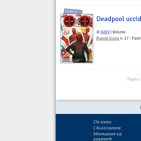
FUMETTI
Deadpool ucci
di
AAVV
| Volume
Marvel Icons
n. 17 - Pani
Pagina 
Chi siamo
L'Associazione
Informazioni sui
pagamenti