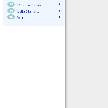
13
L'orrore di Buda
14
Bella è la notte
15
Vetro