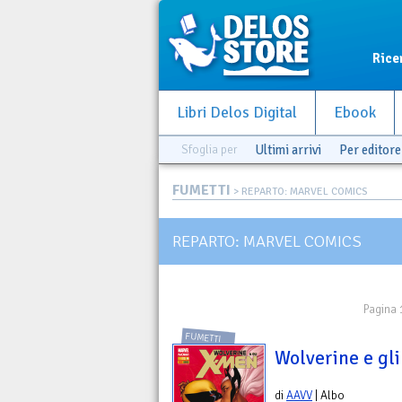
Rice
Libri Delos Digital
Ebook
Sfoglia per
Ultimi arrivi
Per editore
FUMETTI
> REPARTO: MARVEL COMICS
REPARTO: MARVEL COMICS
Pagina 
FUMETTI
Wolverine e gl
di
AAVV
| Albo