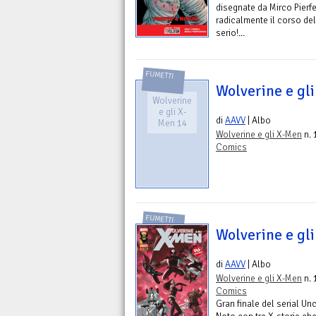
disegnate da Mirco Pierf
radicalmente il corso del
serio!...
FUMETTI
Wolverine e gl
Wolverine
e gli X-
di
AAVV
| Albo
Men 14
Wolverine e gli X-Men
n. 
Comics
FUMETTI
Wolverine e gl
di
AAVV
| Albo
Wolverine e gli X-Men
n. 
Comics
Gran finale del serial U