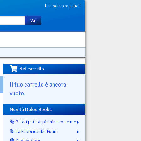
Fai login o registrati
Vai
Nel carrello
Il tuo carrello è ancora
vuoto.
Novità Delos Books
🗞️ Patatì patatà, picinina come me
🗞️ La Fabbrica dei Futuri
👻 Codice Nero