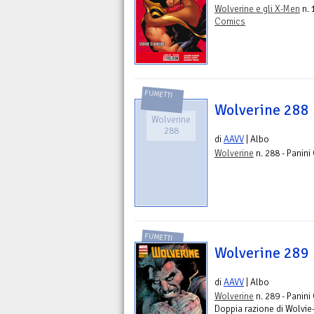
Wolverine e gli X-Men
n. 
Comics
FUMETTI
Wolverine 288
Wolverine
288
di
AAVV
| Albo
Wolverine
n. 288 - Panin
FUMETTI
Wolverine 289
di
AAVV
| Albo
Wolverine
n. 289 - Panin
Doppia razione di Wolvie-