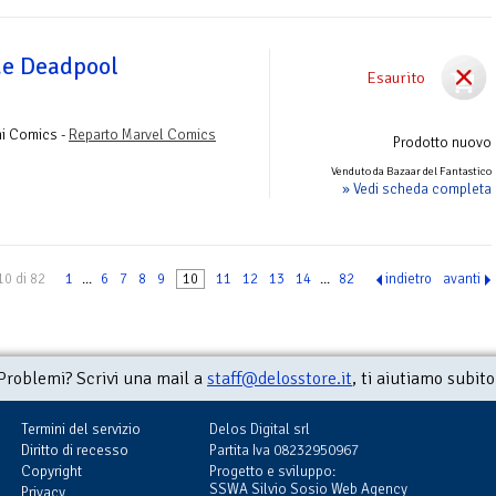
de Deadpool
Esaurito
ni Comics -
Reparto Marvel Comics
Prodotto nuovo
Venduto da Bazaar del Fantastico
» Vedi scheda completa
10 di 82
1
...
6
7
8
9
10
11
12
13
14
...
82
indietro
avanti
Problemi? Scrivi una mail a
staff@delosstore.it
, ti aiutiamo subito
Termini del servizio
Delos Digital srl
Diritto di recesso
Partita Iva 08232950967
Copyright
Progetto e sviluppo:
SSWA Silvio Sosio Web Agency
Privacy