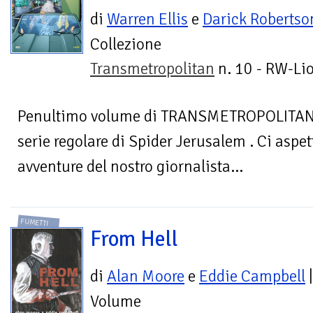
di
Warren Ellis
e
Darick Robertso
Collezione
Transmetropolitan
n. 10 - RW-Li
Penultimo volume di TRANSMETROPOLITAN co
serie regolare di Spider Jerusalem . Ci aspett
avventure del nostro giornalista...
FUMETTI
From Hell
di
Alan Moore
e
Eddie Campbell
|
Volume