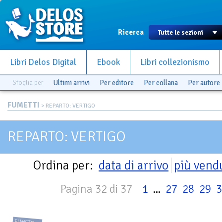
Ricerca
Libri Delos Digital
Ebook
Libri collezionismo
Sfoglia per
Ultimi arrivi
Per editore
Per collana
Per autore
FUMETTI
> REPARTO: VERTIGO
REPARTO: VERTIGO
Ordina per:
data di arrivo
più vend
Pagina 32 di 37
1
...
27
28
29
3