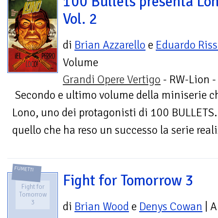
100 Bullets presenta Lon
Vol. 2
di
Brian Azzarello
e
Eduardo Ris
Volume
Grandi Opere Vertigo
- RW-Lion 
Secondo e ultimo volume della miniserie che
Lono, uno dei protagonisti di 100 BULLETS. 
quello che ha reso un successo la serie reali
FUMETTI
Fight for Tomorrow 3
Fight for
Tomorrow
3
di
Brian Wood
e
Denys Cowan
| A