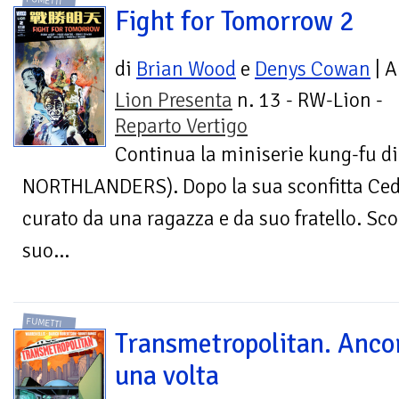
FUMETTI
Fight for Tomorrow 2
di
Brian Wood
e
Denys Cowan
| A
Lion Presenta
n. 13 - RW-Lion -
Reparto Vertigo
Continua la miniserie kung-fu d
NORTHLANDERS). Dopo la sua sconfitta Cedr
curato da una ragazza e da suo fratello. Sc
suo...
FUMETTI
Transmetropolitan. Anco
una volta