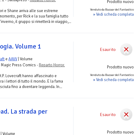
Prodotto nuovo
Venduto da Bazaar del Fantastico
ri e Shane arriva alle sue estreme
» Vedi scheda completa
omento, per Rick e la sua famiglia tutto
nverno, il gruppo si rimetterà in viaggio,...
logia. Volume 1
Esaurito
aft
e
AAVV
| Volume
- Magic Press Comics -
Reparto Horror.
Prodotto nuovo
Venduto da Bazaar del Fantastico
 H.P. Lovecraft hanno affascinato e
» Vedi scheda completa
a i lettori di tutto il mondo. E la fama
esciuta fino a diventare leggenda. In...
ad. La strada per
Esaurito
Prodotto nuovo
| Volume