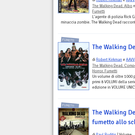
The Walking Dead. Albo
n
Fumetti
L'agente di polizia Rick 
minaccia zombie. The Walking Dead racconta l
FUMETTI
The Walking De
di
Robert Kirkman
e
AAVV
The Walking Dead. Com
Horror. Fumetti
Un volume di oltre 1000
primi 8 VOLUMI della se
edizione in VOLUME UNICO 
FUMETTI
The Walking De
fumetto allo s
di
Paul Ruditis
| Volume