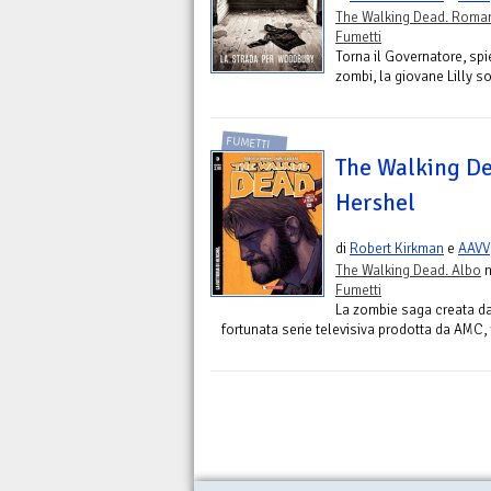
The Walking Dead. Roma
Fumetti
Torna il Governatore, spi
zombi, la giovane Lilly s
FUMETTI
The Walking Dea
Hershel
di
Robert Kirkman
e
AAVV
The Walking Dead. Albo
n
Fumetti
La zombie saga creata da R
fortunata serie televisiva prodotta da AMC,