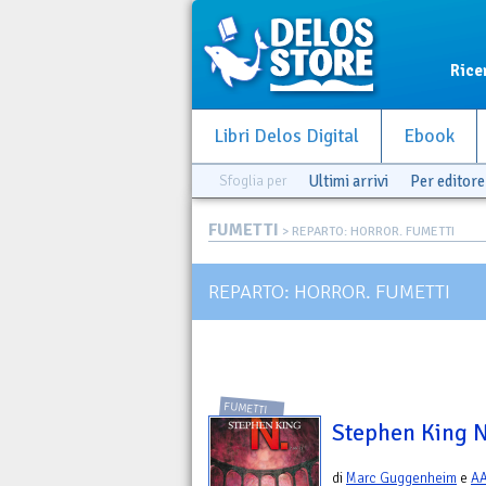
Rice
Libri Delos Digital
Ebook
Sfoglia per
Ultimi arrivi
Per editore
FUMETTI
> REPARTO: HORROR. FUMETTI
REPARTO: HORROR. FUMETTI
FUMETTI
Stephen King N.
di
Marc Guggenheim
e
A