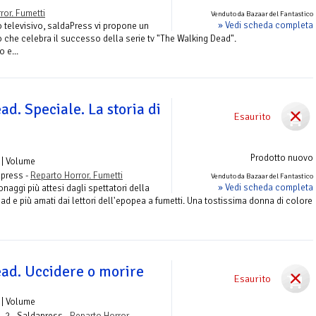
ror. Fumetti
Venduto da Bazaar del Fantastico
» Vedi scheda completa
 televisivo, saldaPress vi propone un
 che celebra il successo della serie tv "The Walking Dead".
 e...
d. Speciale. La storia di
Esaurito
Prodotto nuovo
| Volume
apress -
Reparto Horror. Fumetti
Venduto da Bazaar del Fantastico
» Vedi scheda completa
aggi più attesi dagli spettatori della
ead e più amati dai lettori dell'epopea a fumetti. Una tostissima donna di colore
ad. Uccidere o morire
Esaurito
| Volume
. 2 - Saldapress -
Reparto Horror.