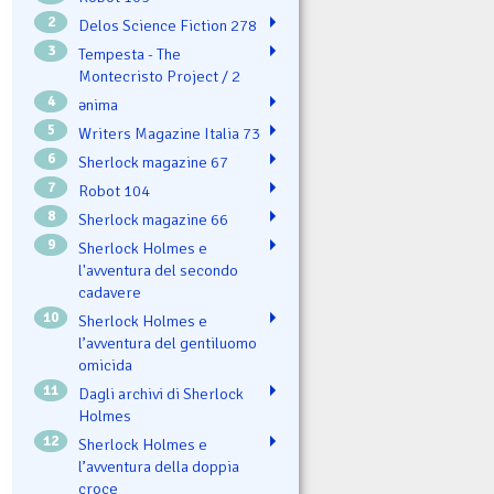
2
Delos Science Fiction 278
3
Tempesta - The
Montecristo Project / 2
4
ənima
5
Writers Magazine Italia 73
6
Sherlock magazine 67
7
Robot 104
8
Sherlock magazine 66
9
Sherlock Holmes e
l'avventura del secondo
cadavere
10
Sherlock Holmes e
l’avventura del gentiluomo
omicida
11
Dagli archivi di Sherlock
Holmes
12
Sherlock Holmes e
l’avventura della doppia
croce