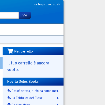
Fai login o registrati
Vai
Nel carrello
Il tuo carrello è ancora
vuoto.
Novità Delos Books
🗞️ Patatì patatà, picinina come me
🗞️ La Fabbrica dei Futuri
👻 Codice Nero