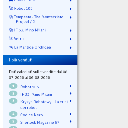
🚀 Robot 105
🚀 Tempesta - The Montecristo
Project / 2
🚀 IF 33. Mino Milani
🚀 Vetro
🔫 La Mantide Orchidea
I più venduti
Dati calcolati sulle vendite dal 08-
07-2026 al 06-08-2026
1
Robot 105
2
IF 33. Mino Milani
3
Kryzys Robotowy - La crisi
dei robot
4
Codice Nero
5
Sherlock Magazine 67