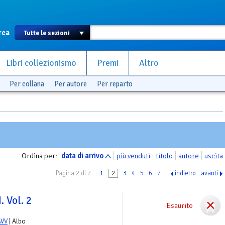
rca
Libri collezionismo
Premi
Altro
Per collana
Per autore
Per reparto
Ordina per:
data di arrivo
più venduti
titolo
autore
uscita
Pagina 2 di 7
1
2
3
4
5
6
7
indietro
avanti
 Vol. 2
Esaurito
AVV
| Albo