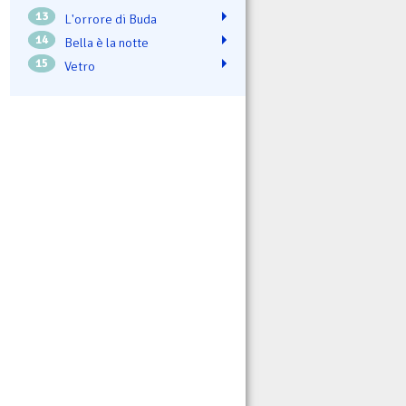
13
L'orrore di Buda
14
Bella è la notte
15
Vetro