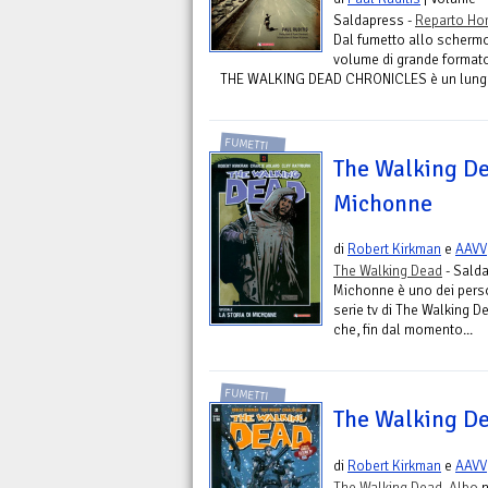
Saldapress -
Reparto Hor
Dal fumetto allo schermo
volume di grande formato
THE WALKING DEAD CHRONICLES è un lungo
FUMETTI
The Walking Dea
Michonne
di
Robert Kirkman
e
AAVV
The Walking Dead
- Sald
Michonne è uno dei person
serie tv di The Walking D
che, fin dal momento...
FUMETTI
The Walking De
di
Robert Kirkman
e
AAVV
The Walking Dead. Albo
n