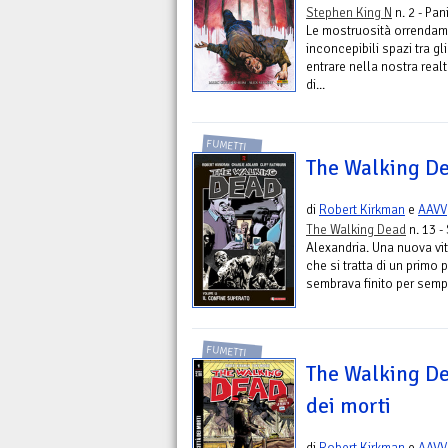
Stephen King N
n. 2 - Pa
Le mostruosità orrendame
inconcepibili spazi tra g
entrare nella nostra real
di...
FUMETTI
The Walking De
di
Robert Kirkman
e
AAVV
The Walking Dead
n. 13 -
Alexandria. Una nuova vi
che si tratta di un primo
sembrava finito per semp
FUMETTI
The Walking Dea
dei morti
di
Robert Kirkman
e
AAVV