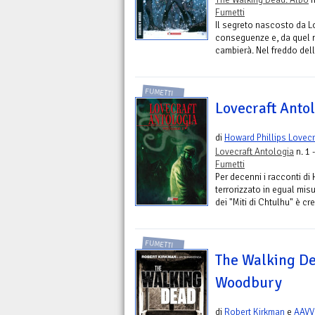
Fumetti
Il segreto nascosto da Lo
conseguenze e, da quel m
cambierà. Nel freddo dell'i
FUMETTI
Lovecraft Anto
di
Howard Phillips Lovecr
Lovecraft Antologia
n. 1 
Fumetti
Per decenni i racconti di
terrorizzato in egual misur
dei "Miti di Chtulhu" è cr
FUMETTI
The Walking De
Woodbury
di
Robert Kirkman
e
AAVV