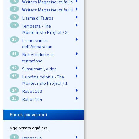
6
Writers Magazine Italia 25
7
Writers Magazine Italia 63
8
L'arma di Tauros
9
Tempesta - The
Montecristo Project / 2
10
La meccanica
dell'Ambaradan
11
Non ci indurre in
tentazione
12
Sussurrami, o dea
13
La prima colonia - The
Montecristo Project / 1
14
Robot 103
15
Robot 104
Ebook più venduti
Aggiornata ogni ora
1
Robot 105