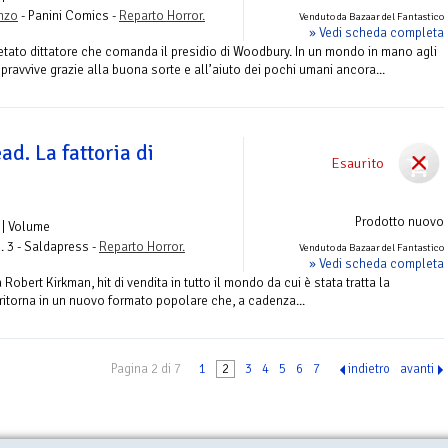
nzo
- Panini Comics -
Reparto Horror.
Venduto da Bazaar del Fantastico
» Vedi scheda completa
etato dittatore che comanda il presidio di Woodbury. In un mondo in mano agli
opravvive grazie alla buona sorte e all’aiuto dei pochi umani ancora...
d. La fattoria di
Esaurito
Prodotto nuovo
| Volume
. 3 - Saldapress -
Reparto Horror.
Venduto da Bazaar del Fantastico
» Vedi scheda completa
obert Kirkman, hit di vendita in tutto il mondo da cui è stata tratta la
 ritorna in un nuovo formato popolare che, a cadenza...
Pagina 2 di 7
1
2
3
4
5
6
7
indietro
avanti