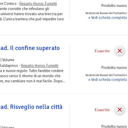
nini Comics -
Reparto Horror. Fumetti
Prodotto nuovo
nte corrotte che infestano gli
Venduto da Bazaar del Fantastico
li universi hanno trovato una breccia per
» Vedi scheda completa
tà. L’unica barriera che può impedire loro
ad. Il confine superato
Esaurito
| Volume
 Saldapress -
Reparto Horror. Fumetti
Prodotto nuovo
ta e nuove regole. Tutto farebbe credere
Venduto da Bazaar del Fantastico
 passo verso il ritorno di un mondo che
» Vedi scheda completa
re, ma cambiare non è mai facile. Dopo...
d. Risveglio nella città
Esaurito
Prodotto nuovo
| Volume