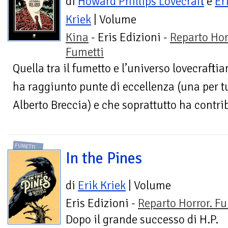
di
Howard Phillips Lovecraft
e
Er
Kriek
| Volume
Kina
- Eris Edizioni -
Reparto Hor
Fumetti
Quella tra il fumetto e l’universo lovecrafti
ha raggiunto punte di eccellenza (una per tu
Alberto Breccia) e che soprattutto ha contribu
FUMETTI
In the Pines
di
Erik Kriek
| Volume
Eris Edizioni -
Reparto Horror. Fu
Dopo il grande successo di H.P.