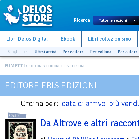
Ricerca
Libri Delos Digital
Ebook
Libri collezionismo
Sfoglia per
Ultimi arrivi
Per editore
Per collana
Per autore
FUMETTI
>
EDITORI
> EDITORE ERIS EDIZIONI
EDITORE ERIS EDIZIONI
Ordina per:
data di arrivo
più vend
FUMETTI
Da Altrove e altri raccont