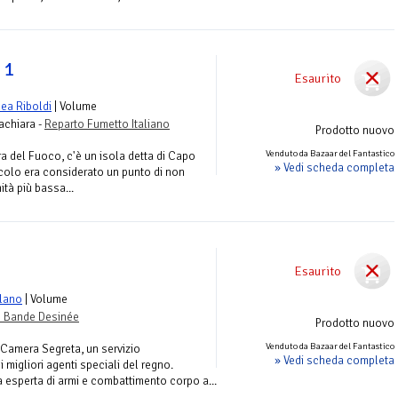
 1
Esaurito
ea Riboldi
| Volume
achiara -
Reparto Fumetto Italiano
Prodotto nuovo
Venduto da Bazaar del Fantastico
ra del Fuoco, c'è un isola detta di Capo
» Vedi scheda completa
ecolo era considerato un punto di non
ità più bassa...
Esaurito
lano
| Volume
o Bande Desinée
Prodotto nuovo
Venduto da Bazaar del Fantastico
a Camera Segreta, un servizio
» Vedi scheda completa
 migliori agenti speciali del regno.
 esperta di armi e combattimento corpo a...