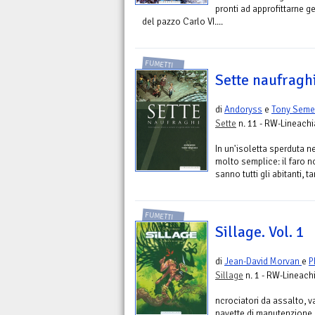
pronti ad approfittarne ge
del pazzo Carlo VI....
FUMETTI
Sette naufragh
di
Andoryss
e
Tony Sem
Sette
n. 11 - RW-Lineachi
In un'isoletta sperduta n
molto semplice: il faro 
sanno tutti gli abitanti, ta
FUMETTI
Sillage. Vol. 1
di
Jean-David Morvan
e
P
Sillage
n. 1 - RW-Lineach
ncrociatori da assalto, va
navette di manutenzione…