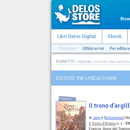
Rice
Libri Delos Digital
Ebook
Sfoglia per
Ultimi arrivi
Per editore
FUMETTI
>
EDITORI
> EDITORE RW-LINEACHI
EDITORE RW-LINEACHIARA
FUMETTI
Il trono d'argill
di
Jarry
e
Richemond
| V
Il Trono d'Argilla
n. 1 - R
Francia, Anno del Signore