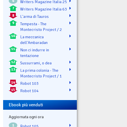
6
Writers Magazine Italia 25
7
Writers Magazine Italia 63
8
L'arma di Tauros
9
Tempesta - The
Montecristo Project / 2
10
La meccanica
dell'Ambaradan
11
Non ci indurre in
tentazione
12
Sussurrami, o dea
13
La prima colonia - The
Montecristo Project / 1
14
Robot 103
15
Robot 104
Ebook più venduti
Aggiornata ogni ora
1
Robot 105