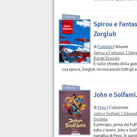
FUMETTI
Spirou e Fantasi
Zorglub
di
Franquin
| Volume
Spirou e Fantasio. L'Inte
Bande Desinée
È sullo sfondo della guer
sua epoca, Zorglub oscura presto tutti gli altr
FUMETTI
John e Solfamì.
di
Peyo
| Collezione
John e Solfamì. L'Integra
Desinée
Il principio, prima dei Pu
tutto c'erano John e Solf
narrativa di Peyo. In que