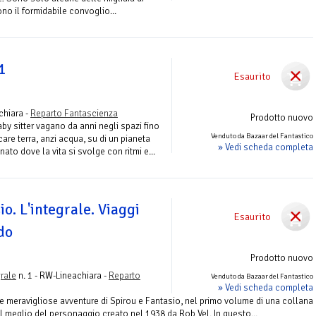
no il formidabile convoglio...
1
Esaurito
chiara -
Reparto Fantascienza
Prodotto nuovo
y sitter vagano da anni negli spazi fino
Venduto da Bazaar del Fantastico
re terra, anzi acqua, su di un pianeta
» Vedi scheda completa
to dove la vita si svolge con ritmi e...
io. L'integrale. Viaggi
Esaurito
do
Prodotto nuovo
grale
n. 1 - RW-Lineachiara -
Reparto
Venduto da Bazaar del Fantastico
» Vedi scheda completa
ime meravigliose avventure di Spirou e Fantasio, nel primo volume di una collana
il meglio del personaggio creato nel 1938 da Rob Vel. In questo...