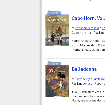
FUMETTI
Capo Horn. Vol.
di
Christian Perrissin
e
En
Capo Horn
n. 1 - RW-Line
Nell'arcipelago della Ter
Horn. Alla fine del 19° s
ritorno, situato all'estrem
FUMETTI
Belladonna
di
Pierre Alary
e
Jamie De
RW-Lineachiara -
Repart
1680. Il ministero crea l
clandestino che riunisce i
Marie, una giovane donna