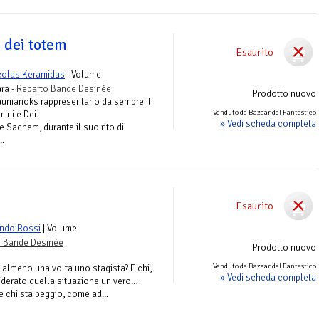
 dei totem
Esaurito
colas Keramidas
| Volume
ara -
Reparto Bande Desinée
Prodotto nuovo
 Paumanoks rappresentano da sempre il
Venduto da Bazaar del Fantastico
ini e Dei.
» Vedi scheda completa
e Sachem, durante il suo rito di
..
Esaurito
ndo Rossi
| Volume
o Bande Desinée
Prodotto nuovo
Venduto da Bazaar del Fantastico
o almeno una volta uno stagista? E chi,
» Vedi scheda completa
iderato quella situazione un vero…
e chi sta peggio, come ad...