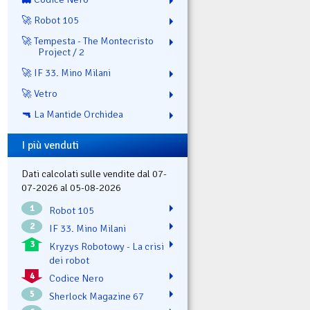
🚀 Robot 105
🚀 Tempesta - The Montecristo
Project / 2
🚀 IF 33. Mino Milani
🚀 Vetro
🔫 La Mantide Orchidea
I più venduti
Dati calcolati sulle vendite dal 07-
07-2026 al 05-08-2026
1
Robot 105
2
IF 33. Mino Milani
3
Kryzys Robotowy - La crisi
dei robot
4
Codice Nero
5
Sherlock Magazine 67