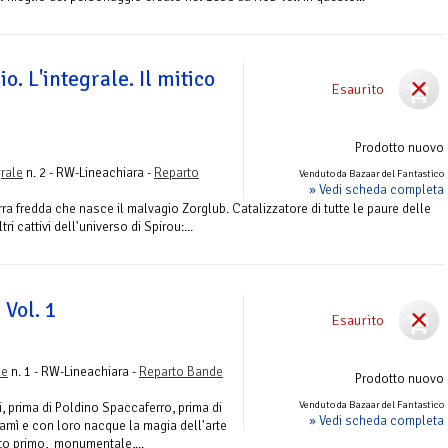
o. L'integrale. Il mitico
Esaurito
Prodotto nuovo
grale
n. 2 - RW-Lineachiara -
Reparto
Venduto da Bazaar del Fantastico
» Vedi scheda completa
ra fredda che nasce il malvagio Zorglub. Catalizzatore di tutte le paure delle
i cattivi dell'universo di Spirou:...
 Vol. 1
Esaurito
le
n. 1 - RW-Lineachiara -
Reparto Bande
Prodotto nuovo
Venduto da Bazaar del Fantastico
ffi, prima di Poldino Spaccaferro, prima di
» Vedi scheda completa
amì e con loro nacque la magia dell'arte
sto primo, monumentale,...