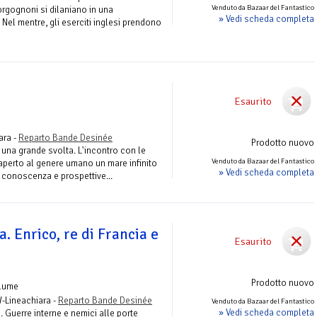
Venduto da Bazaar del Fantastico
rgognoni si dilaniano in una
» Vedi scheda completa
 Nel mentre, gli eserciti inglesi prendono
Esaurito
ara -
Reparto Bande Desinée
Prodotto nuovo
i una grande svolta. L'incontro con le
Venduto da Bazaar del Fantastico
a aperto al genere umano un mare infinito
» Vedi scheda completa
a, conoscenza e prospettive...
la. Enrico, re di Francia e
Esaurito
Prodotto nuovo
olume
W-Lineachiara -
Reparto Bande Desinée
Venduto da Bazaar del Fantastico
» Vedi scheda completa
. Guerre interne e nemici alle porte