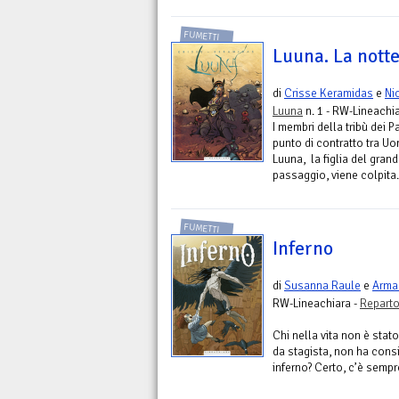
FUMETTI
Luuna. La notte
di
Crisse Keramidas
e
Ni
Luuna
n. 1 - RW-Lineachi
I membri della tribù dei
punto di contratto tra Uom
Luuna, la figlia del grand
passaggio, viene colpita.
FUMETTI
Inferno
di
Susanna Raule
e
Arma
RW-Lineachiara -
Repart
Chi nella vita non è stat
da stagista, non ha cons
inferno? Certo, c’è sempr