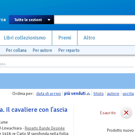
rca
Libri collezionismo
Premi
Altro
Per collana
Per autore
Per reparto
ARA
Ordina per:
data di arrivo
più venduti
titolo
autore
uscita
a. Il cavaliere con l'ascia
Esaurito
olume
W-Lineachiara -
Reparto Bande Desinée
Prodotto nuovo
 1418: re Carlo VI sprofonda nella follia