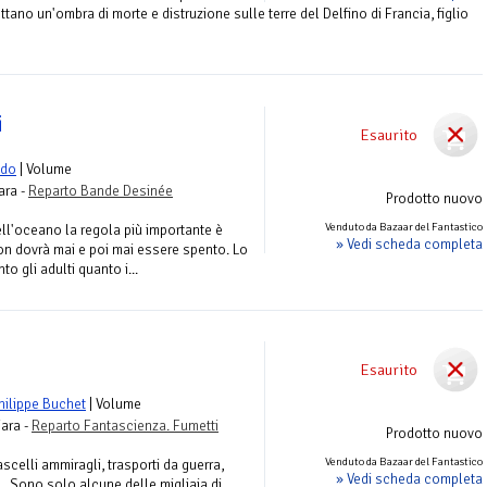
ttano un'ombra di morte e distruzione sulle terre del Delfino di Francia, figlio
i
Esaurito
edo
| Volume
ara -
Reparto Bande Desinée
Prodotto nuovo
Venduto da Bazaar del Fantastico
ell'oceano la regola più importante è
» Vedi scheda completa
non dovrà mai e poi mai essere spento. Lo
nto gli adulti quanto i...
Esaurito
hilippe Buchet
| Volume
iara -
Reparto Fantascienza. Fumetti
Prodotto nuovo
Venduto da Bazaar del Fantastico
scelli ammiragli, trasporti da guerra,
» Vedi scheda completa
 Sono solo alcune delle migliaia di