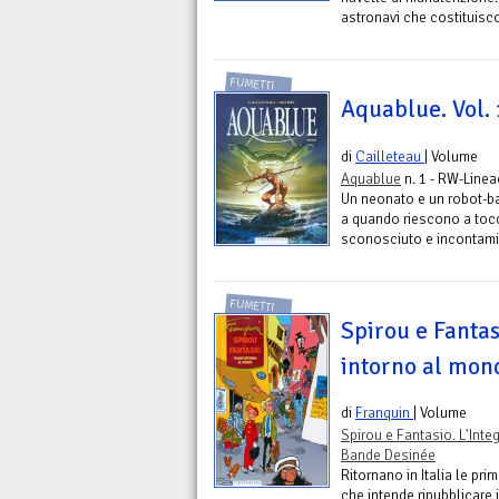
astronavi che costituisco
FUMETTI
Aquablue. Vol. 
di
Cailleteau
| Volume
Aquablue
n. 1 - RW-Linea
Un neonato e un robot-bab
a quando riescono a tocca
sconosciuto e incontamina
FUMETTI
Spirou e Fantas
intorno al mon
di
Franquin
| Volume
Spirou e Fantasio. L'Inte
Bande Desinée
Ritornano in Italia le pr
che intende ripubblicare 