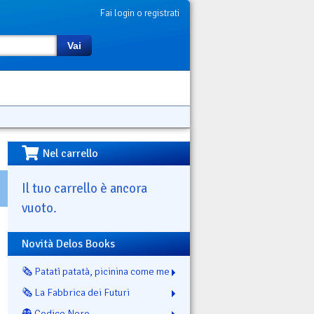
Fai login o registrati
Vai
Nel carrello
Il tuo carrello è ancora
vuoto.
Novità Delos Books
🗞️ Patatì patatà, picinina come me
🗞️ La Fabbrica dei Futuri
👻 Codice Nero