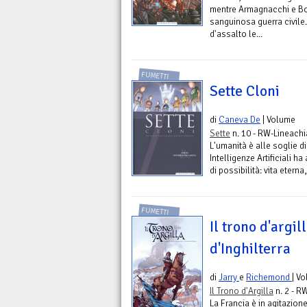
mentre Armagnacchi e Bo
sanguinosa guerra civile.
d'assalto le...
FUMETTI
Sette Cloni
di
Caneva De
| Volume
Sette
n. 10 - RW-Lineachi
L'umanità è alle soglie d
Intelligenze Artificiali h
di possibilità: vita etern
FUMETTI
Il trono d'argil
d'Inghilterra
di
Jarry
e
Richemond
| V
Il Trono d'Argilla
n. 2 - R
La Francia è in agitazione