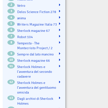
2
Vetro
3
Delos Science Fiction 278
4
ənima
5
Writers Magazine Italia 73
6
Sherlock magazine 67
7
Robot 104
8
Tempesta - The
Montecristo Project / 2
9
Sempre dal lato mancino
10
Sherlock magazine 66
11
Sherlock Holmes e
l'avventura del secondo
cadavere
12
Sherlock Holmes e
l’avventura del gentiluomo
omicida
13
Dagli archivi di Sherlock
Holmes