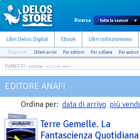
Ricerca
Libri Delos Digital
Ebook
Libri collezionismo
Sfoglia per
Ultimi arrivi
Per editore
Per collana
Per autore
FUMETTI
>
EDITORI
> EDITORE ANAFI
EDITORE ANAFI
Ordina per:
data di arrivo
più vend
FUMETTI
Terre Gemelle. La
Fantascienza Quotidiana