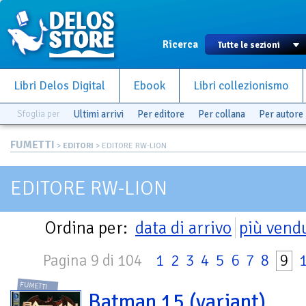
Ricerca
Libri Delos Digital
Ebook
Libri collezionismo
Sfoglia per
Ultimi arrivi
Per editore
Per collana
Per autore
FUMETTI
>
EDITORI
> EDITORE RW-LION
EDITORE RW-LION
Ordina per:
data di arrivo
più vend
Pagina 9 di 104
1
2
3
4
5
6
7
8
9
FUMETTI
Batman 15 (variant)