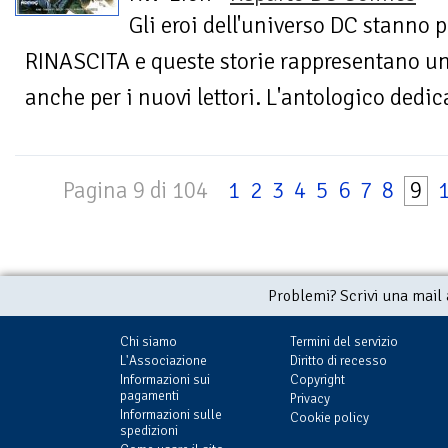
Gli eroi dell'universo DC stanno p
RINASCITA e queste storie rappresentano un 
anche per i nuovi lettori. L'antologico dedica
Pagina 9 di 104
1
2
3
4
5
6
7
8
9
Problemi? Scrivi una mail
Chi siamo
Termini del servizio
L'Associazione
Diritto di recesso
Informazioni sui
Copyright
pagamenti
Privacy
Informazioni sulle
Cookie policy
spedizioni