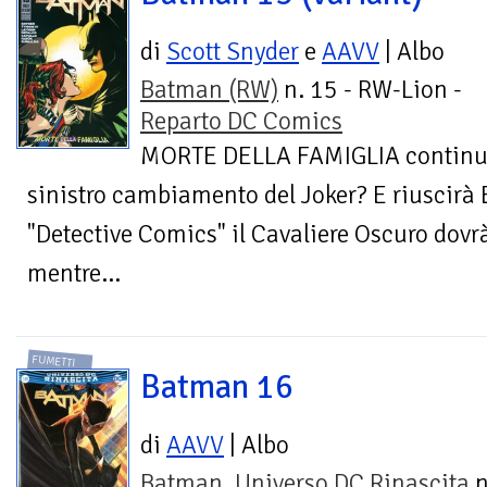
di
Scott Snyder
e
AAVV
| Albo
Batman (RW)
n. 15 - RW-Lion -
Reparto DC Comics
MORTE DELLA FAMIGLIA continua!
sinistro cambiamento del Joker? E riuscirà
"Detective Comics" il Cavaliere Oscuro dovrà
mentre...
FUMETTI
Batman 16
di
AAVV
| Albo
Batman. Universo DC Rinascita
n