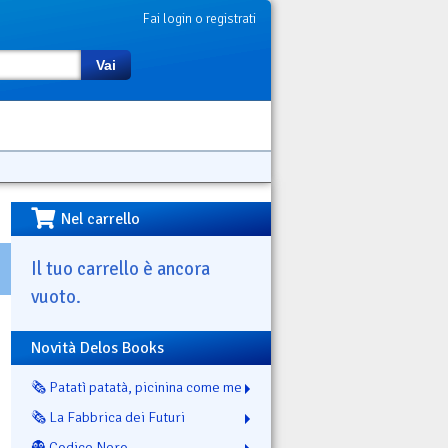
Fai login o registrati
Vai
Nel carrello
Il tuo carrello è ancora
vuoto.
Novità Delos Books
🗞️ Patatì patatà, picinina come me
🗞️ La Fabbrica dei Futuri
👻 Codice Nero