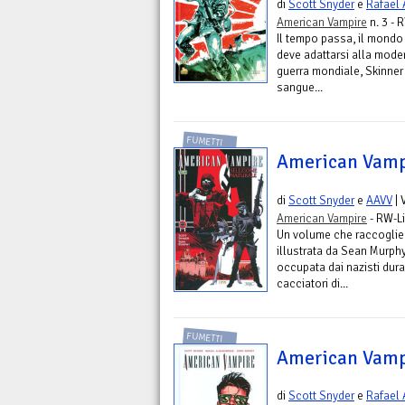
di
Scott Snyder
e
Rafael
American Vampire
n. 3 - 
Il tempo passa, il mondo
deve adattarsi alla mode
guerra mondiale, Skinner
sangue...
FUMETTI
American Vampi
di
Scott Snyder
e
AAVV
| 
American Vampire
- RW-L
Un volume che raccoglie l
illustrata da Sean Murp
occupata dai nazisti dur
cacciatori di...
FUMETTI
American Vampi
di
Scott Snyder
e
Rafael