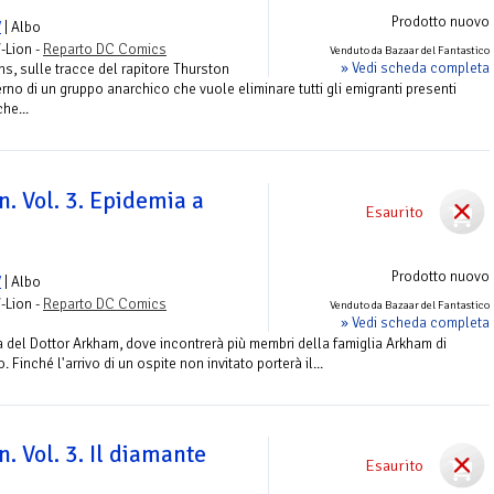
Prodotto nuovo
V
| Albo
-Lion -
Reparto DC Comics
Venduto da Bazaar del Fantastico
» Vedi scheda completa
s, sulle tracce del rapitore Thurston
terno di un gruppo anarchico che vuole eliminare tutti gli emigranti presenti
he...
n. Vol. 3. Epidemia a
Esaurito
Prodotto nuovo
V
| Albo
-Lion -
Reparto DC Comics
Venduto da Bazaar del Fantastico
» Vedi scheda completa
a del Dottor Arkham, dove incontrerà più membri della famiglia Arkham di
Finché l'arrivo di un ospite non invitato porterà il...
n. Vol. 3. Il diamante
Esaurito