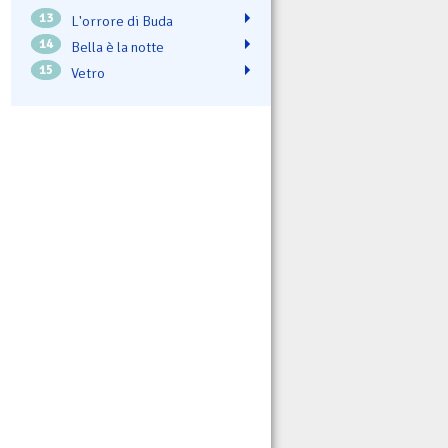
13
L'orrore di Buda
14
Bella è la notte
15
Vetro