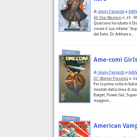
di
Jimmy Palmiotti
e
AAV
All Star Western
n. 23 - 
Qualcuno ha rubato il Di
creare il suo infame "dop
del furto. Dr. Arkham e...
FUMETTI
Ame-comi Girls.
di
Jimmy Palmiotti
e
AAV
DC-Warner Presenta
n. 14
Per la prima volta in Ital
rivisitati dalla linea di
Batgirl, Power Girl, Superg
maggiori...
FUMETTI
American Vamp