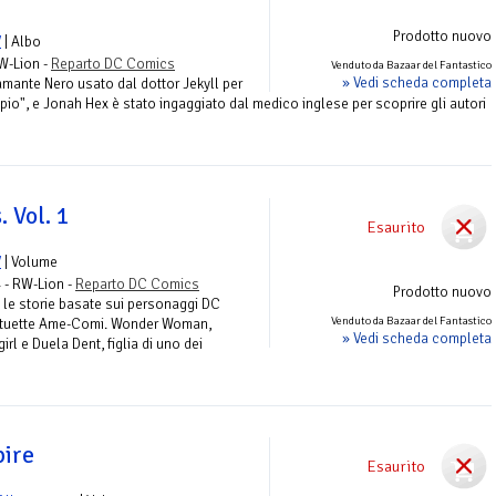
Prodotto nuovo
V
| Albo
RW-Lion -
Reparto DC Comics
Venduto da Bazaar del Fantastico
» Vedi scheda completa
amante Nero usato dal dottor Jekyll per
pio", e Jonah Hex è stato ingaggiato dal medico inglese per scoprire gli autori
 Vol. 1
Esaurito
V
| Volume
 - RW-Lion -
Reparto DC Comics
Prodotto nuovo
ia le storie basate sui personaggi DC
Venduto da Bazaar del Fantastico
 statuette Ame-Comi. Wonder Woman,
» Vedi scheda completa
irl e Duela Dent, figlia di uno dei
ire
Esaurito