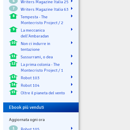
6
Writers Magazine Italia 25
7
Writers Magazine Italia 63
8
Tempesta - The
Montecristo Project / 2
9
La meccanica
dell'Ambaradan
10
Non ci indurre in
tentazione
11
Sussurrami, o dea
12
La prima colonia - The
Montecristo Project / 1
13
Robot 103
14
Robot 104
15
Oltre il pianeta del vento
Ebook più venduti
Aggiornata ogni ora
1
Robot 105