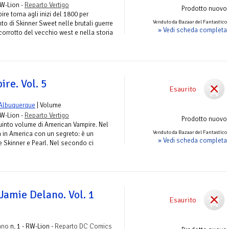
RW-Lion -
Reparto Vertigo
Prodotto nuovo
re torna agli inizi del 1800 per
Venduto da Bazaar del Fantastico
to di Skinner Sweet nelle brutali guerre
» Vedi scheda completa
corrotto del vecchio west e nella storia
re. Vol. 5
Esaurito
 Albuquerque
| Volume
RW-Lion -
Reparto Vertigo
Prodotto nuovo
 quinto volume di American Vampire. Nel
Venduto da Bazaar del Fantastico
a in America con un segreto: è un
» Vedi scheda completa
Skinner e Pearl. Nel secondo ci
Jamie Delano. Vol. 1
Esaurito
ano
n. 1 - RW-Lion -
Reparto DC Comics