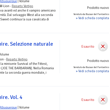
 Albuquerque
| Volume
RW-Lion -
Reparto Vertigo
Prodotto nuovo
 va avanti ed anche il vampiro americano
Venduto da Bazaar del Fantastico
rnità. Dal selvaggio West alla seconda
» Vedi scheda completa
 Sweet continua la sua cavalcata di
re. Selezione naturale
Esaurito
Volume
ion -
Reparto Vertigo
Prodotto nuovo
a miniserie Survival of the Fittest,
Venduto da Bazaar del Fantastico
hy (JOE THE BARBARIAN). Nella Romania
» Vedi scheda completa
ante la seconda guerra mondiale, i
re. Vol. 4
Esaurito
 Albuquerque
| Volume