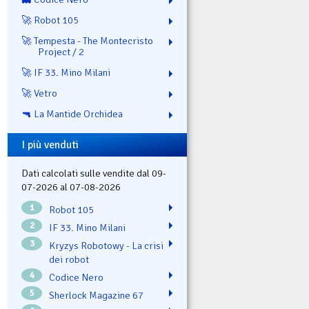
🚀 Robot 105
🚀 Tempesta - The Montecristo
Project / 2
🚀 IF 33. Mino Milani
🚀 Vetro
🔫 La Mantide Orchidea
I più venduti
Dati calcolati sulle vendite dal 09-
07-2026 al 07-08-2026
1
Robot 105
2
IF 33. Mino Milani
3
Kryzys Robotowy - La crisi
dei robot
4
Codice Nero
5
Sherlock Magazine 67