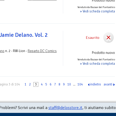
Prodotto nuovo
Venduto da Bazaar del Fantastico
» Vedi scheda completa
Jamie Delano. Vol. 2
Esaurito
ano
n. 2 - RW-Lion -
Reparto DC Comics
Prodotto nuovo
Venduto da Bazaar del Fantastico
» Vedi scheda completa
agina 3 di 104
1
2
3
4
5
6
7
8
9
10
...
104
indietro
avanti
Problemi? Scrivi una mail a
staff@delosstore.it
, ti aiutiamo subito