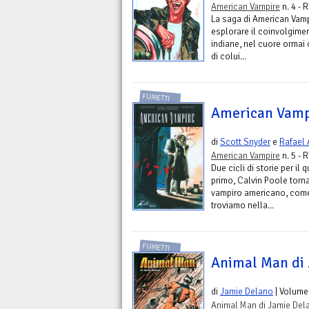
American Vampire
n. 4 - 
La saga di American Vampi
esplorare il coinvolgimen
indiane, nel cuore ormai 
di colui...
FUMETTI
American Vampi
di
Scott Snyder
e
Rafael
American Vampire
n. 5 - 
Due cicli di storie per il
primo, Calvin Poole torn
vampiro americano, come 
troviamo nella...
FUMETTI
Animal Man di 
di
Jamie Delano
| Volume
Animal Man di Jamie Del