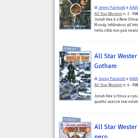
di
Jimmy Palmiotti
e
AAV
All Star Western
n. 2 - RW
Jonah Hex è a New Orlean
Moody. Infiltratosi all'in
nella città non può neanc
FUMETTI
All Star Wester
Gotham
di
Jimmy Palmiotti
e
AAV
All Star Western
n. 4 - RW
Jonah Hex si trova a cas
quanto avesse mai voluto. 
FUMETTI
All Star Wester
nero