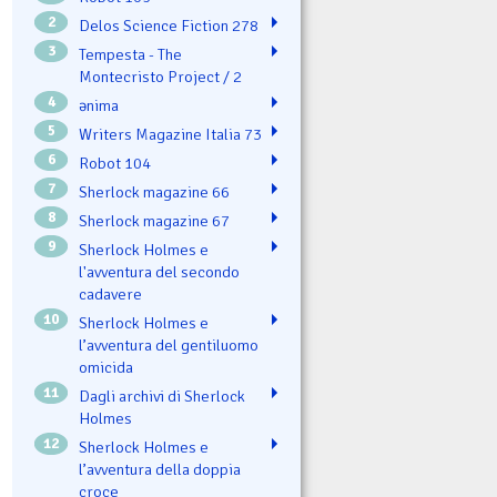
2
Delos Science Fiction 278
3
Tempesta - The
Montecristo Project / 2
4
ənima
5
Writers Magazine Italia 73
6
Robot 104
7
Sherlock magazine 66
8
Sherlock magazine 67
9
Sherlock Holmes e
l'avventura del secondo
cadavere
10
Sherlock Holmes e
l’avventura del gentiluomo
omicida
11
Dagli archivi di Sherlock
Holmes
12
Sherlock Holmes e
l’avventura della doppia
croce