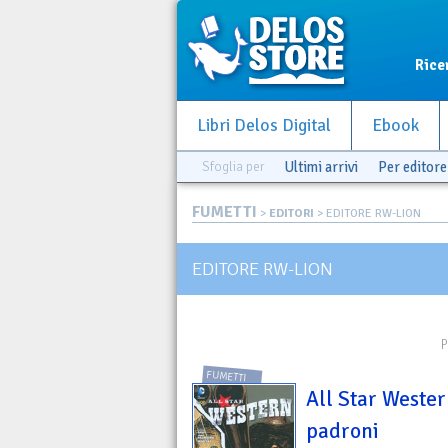
Rice
Libri Delos Digital
Ebook
Sfoglia per
Ultimi arrivi
Per editore
FUMETTI
>
EDITORI
> EDITORE RW-LION
EDITORE RW-LION
P
FUMETTI
All Star Wester
padroni