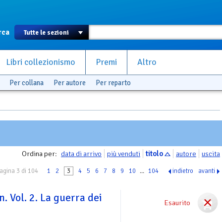
rca
Libri collezionismo
Premi
Altro
Per collana
Per autore
Per reparto
Ordina per:
data di arrivo
più venduti
titolo
autore
uscita
agina 3 di 104
1
2
3
4
5
6
7
8
9
10
...
104
indietro
avanti
n. Vol. 2. La guerra dei
Esaurito