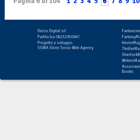
Pagina 6 di 104
1
2
3
4
5
6
7
8
9
10
Delos Digital srl
Fantasci
Partita Iva 08232950967
FantasyMa
Progetto e sviluppo:
HorrorMag
SSWA Silvio Sosio Web Agency
ThrillerMa
SherlockM
WritersMag
Associazi
Books