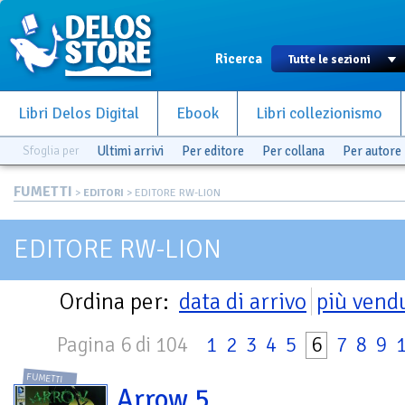
Ricerca
Libri Delos Digital
Ebook
Libri collezionismo
Sfoglia per
Ultimi arrivi
Per editore
Per collana
Per autore
FUMETTI
>
EDITORI
> EDITORE RW-LION
EDITORE RW-LION
Ordina per:
data di arrivo
più vend
Pagina 6 di 104
1
2
3
4
5
6
7
8
9
FUMETTI
Arrow 5