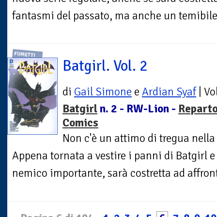
fantasmi del passato, ma anche un temibile a
FUMETTI
Batgirl. Vol. 2
di
Gail Simone
e
Ardian Syaf
| V
Batgirl
n. 2 - RW-Lion -
Repart
Comics
Non c'è un attimo di tregua nella
Appena tornata a vestire i panni di Batgirl e
nemico importante, sarà costretta ad affronta