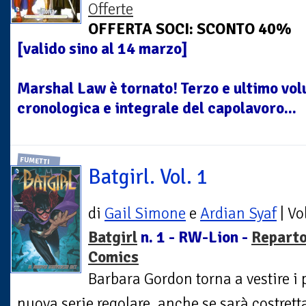
Offerte
OFFERTA SOCI: SCONTO 40%
[valido sino al 14 marzo]
Marshal Law è tornato! Terzo e ultimo vol
cronologica e integrale del capolavoro...
FUMETTI
Batgirl. Vol. 1
di
Gail Simone
e
Ardian Syaf
| V
Batgirl
n. 1 - RW-Lion -
Repart
Comics
Barbara Gordon torna a vestire i 
nuova serie regolare, anche se sarà costretta