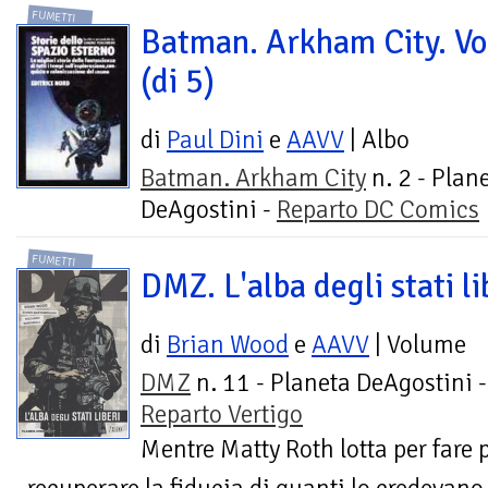
FUMETTI
Batman. Arkham City. Vo
(di 5)
di
Paul Dini
e
AAVV
| Albo
Batman. Arkham City
n. 2 - Plan
DeAgostini -
Reparto DC Comics
FUMETTI
DMZ. L'alba degli stati li
di
Brian Wood
e
AAVV
| Volume
DMZ
n. 11 - Planeta DeAgostini -
Reparto Vertigo
Mentre Matty Roth lotta per fare 