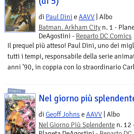
(di 5)
di
Paul Dini
e
AAVV
| Albo
Batman. Arkham City
n. 1 - Plan
DeAgostini -
Reparto DC Comics
Il prequel più atteso! Paul Dini, uno dei migl
tutti i tempi, responsabile della serie anim
anni ’90, in coppia con lo straordinario Carl
FUMETTI
Nel giorno più splendent
di
Geoff Johns
e
AAVV
| Albo
Nel Giorno Più Splendente
n. 12 
Planeta DeAgostini -
Reparto DC