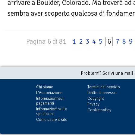
arrivare a Boulder, Colorado. Ma troverà ad 
sembra aver scoperto qualcosa di fondamen
Pagina 6 di 81
1
2
3
4
5
6
7
8
9
Problemi? Scrivi una mail
Chi siamo
Termini del servizio
L'Associazione
Diritto di recesso
Informazioni sui
Copyright
pagamenti
Privacy
Informazioni sulle
Cookie policy
spedizioni
Come usare il sito