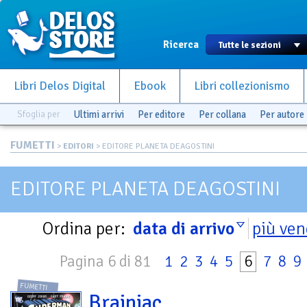
Ricerca
Libri Delos Digital
Ebook
Libri collezionismo
Sfoglia per
Ultimi arrivi
Per editore
Per collana
Per autore
FUMETTI
>
EDITORI
> EDITORE PLANETA DEAGOSTINI
EDITORE PLANETA DEAGOSTINI
Ordina per:
data di arrivo
più ven
Pagina 6 di 81
1
2
3
4
5
6
7
8
9
FUMETTI
Brainiac