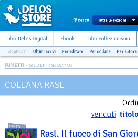
Ricerca
Libri Delos Digital
Ebook
Libri collezionismo
Sfoglia per
Ultimi arrivi
Per editore
Per collana
Per autore
FUMETTI
>
COLLANE
> COLLANA RASL
COLLANA RASL
Ordi
venduti
titol
FUMETTI
Rasl. Il fuoco di San Gior