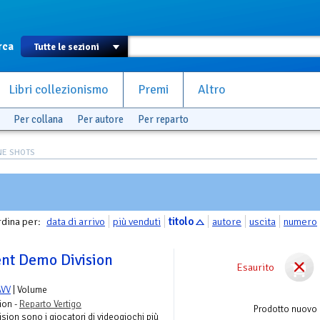
rca
Libri collezionismo
Premi
Altro
Per collana
Per autore
Per reparto
NE SHOTS
dina per:
data di arrivo
più venduti
titolo
autore
uscita
numero
ent Demo Division
Esaurito
AVV
| Volume
ion -
Reparto Vertigo
Prodotto nuovo
sion sono i giocatori di videogiochi più