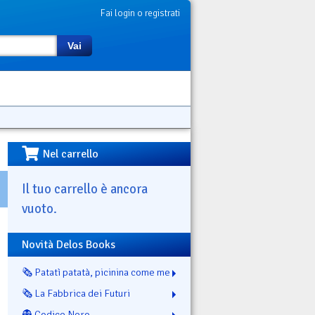
Fai login o registrati
Vai
Nel carrello
Il tuo carrello è ancora
vuoto.
Novità Delos Books
🗞️ Patatì patatà, picinina come me
🗞️ La Fabbrica dei Futuri
👻 Codice Nero