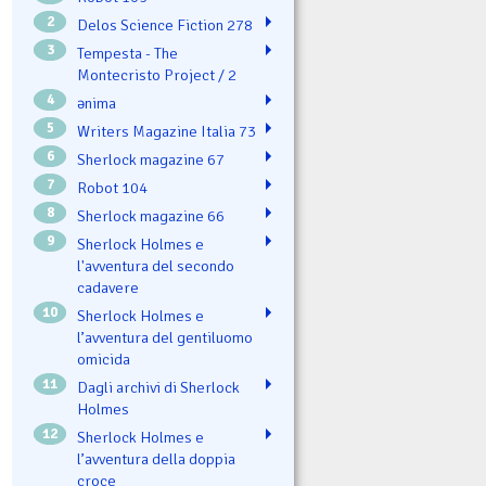
2
Delos Science Fiction 278
3
Tempesta - The
Montecristo Project / 2
4
ənima
5
Writers Magazine Italia 73
6
Sherlock magazine 67
7
Robot 104
8
Sherlock magazine 66
9
Sherlock Holmes e
l'avventura del secondo
cadavere
10
Sherlock Holmes e
l’avventura del gentiluomo
omicida
11
Dagli archivi di Sherlock
Holmes
12
Sherlock Holmes e
l’avventura della doppia
croce