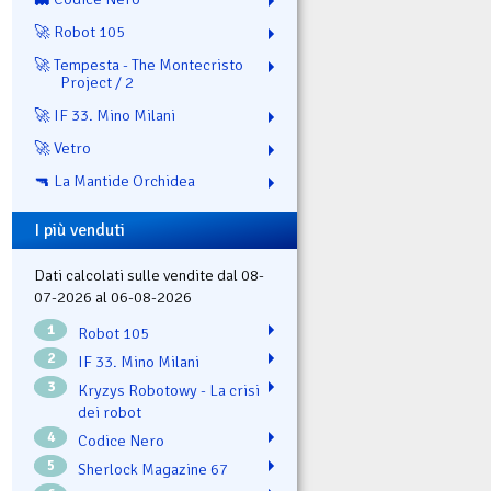
🚀 Robot 105
🚀 Tempesta - The Montecristo
Project / 2
🚀 IF 33. Mino Milani
🚀 Vetro
🔫 La Mantide Orchidea
I più venduti
Dati calcolati sulle vendite dal 08-
07-2026 al 06-08-2026
1
Robot 105
2
IF 33. Mino Milani
3
Kryzys Robotowy - La crisi
dei robot
4
Codice Nero
5
Sherlock Magazine 67