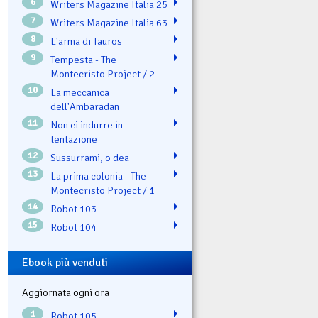
6
Writers Magazine Italia 25
7
Writers Magazine Italia 63
8
L'arma di Tauros
9
Tempesta - The
Montecristo Project / 2
10
La meccanica
dell'Ambaradan
11
Non ci indurre in
tentazione
12
Sussurrami, o dea
13
La prima colonia - The
Montecristo Project / 1
14
Robot 103
15
Robot 104
Ebook più venduti
Aggiornata ogni ora
1
Robot 105