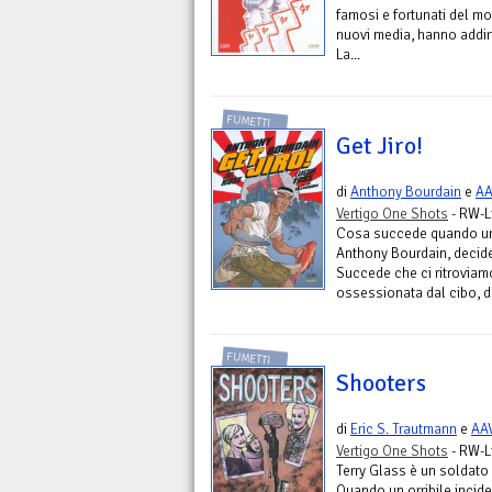
famosi e fortunati del mon
nuovi media, hanno addiri
La...
FUMETTI
Get Jiro!
di
Anthony Bourdain
e
AA
Vertigo One Shots
- RW-L
Cosa succede quando uno
Anthony Bourdain, decide 
Succede che ci ritroviam
ossessionata dal cibo, d
FUMETTI
Shooters
di
Eric S. Trautmann
e
AA
Vertigo One Shots
- RW-L
Terry Glass è un soldato 
Quando un orribile inciden