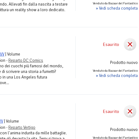
Venduto da Bazaar del Fantastico
do. Allevati fin dalla nascita a testare
» Vedi scheda completa
ttura un reality show a loro dedicato.
Esaurito
VV
| Volume
ion -
Reparto DC Comics
Prodotto nuovo
 dei cuochi più famosi del mondo,
Venduto da Bazaar del Fantastico
di scrivere una storia a fumetti?
» Vedi scheda completa
o in una Los Angeles futura
ove...
Esaurito
VV
| Volume
ion -
Reparto Vertigo
Prodotto nuovo
con l'anima indurita da mille battaglie.
Venduto da Bazaar del Fantastico
te gli devasta la vita, Terry si trova a