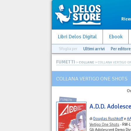
Rice
Libri Delos Digital
Ebook
Sfoglia per
Ultimi arrivi
Per editore
FUMETTI
>
COLLANE
> COLLANA VERTIGO O
COLLANA VERTIGO ONE SHOTS
Or
FUMETTI
A.D.D. Adolesc
di
Douglas Rushkoff
e
A
Vertigo One Shots
- RW-L
Gli Adolescent Demo Divi