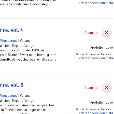
» Vedi scheda completa
ante la seconda guerra mondiale, i
re. Vol. 4
Esaurito
 Albuquerque
| Volume
RW-Lion -
Reparto Vertigo
Prodotto nuovo
re torna agli inizi del 1800 per
Venduto da Bazaar del Fantastico
to di Skinner Sweet nelle brutali guerre
» Vedi scheda completa
corrotto del vecchio west e nella storia
re. Vol. 5
Esaurito
 Albuquerque
| Volume
RW-Lion -
Reparto Vertigo
Prodotto nuovo
 quinto volume di American Vampire. Nel
Venduto da Bazaar del Fantastico
a in America con un segreto: è un
» Vedi scheda completa