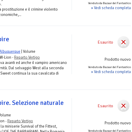
Venduto da Bazaar del Fantastico
.
» Vedi scheda completa
prostituzione e il crimine violento
economiche,...
ire
Esaurito
 Albuquerque
| Volume
RW-Lion -
Reparto Vertigo
Prodotto nuovo
 va avanti ed anche il vampiro americano
Venduto da Bazaar del Fantastico
rnità. Dal selvaggio West alla seconda
» Vedi scheda completa
 Sweet continua la sua cavalcata di
re. Selezione naturale
Esaurito
Volume
ion -
Reparto Vertigo
Prodotto nuovo
a miniserie Survival of the Fittest,
Venduto da Bazaar del Fantastico
hy (JOE THE BARBARIAN). Nella Romania