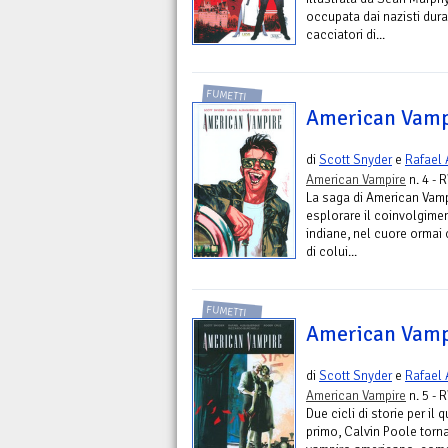
occupata dai nazisti dur
cacciatori di...
FUMETTI
American Vampi
di
Scott Snyder
e
Rafael
American Vampire
n. 4 - 
La saga di American Vampi
esplorare il coinvolgimen
indiane, nel cuore ormai 
di colui...
FUMETTI
American Vampi
di
Scott Snyder
e
Rafael
American Vampire
n. 5 - 
Due cicli di storie per il
primo, Calvin Poole torn