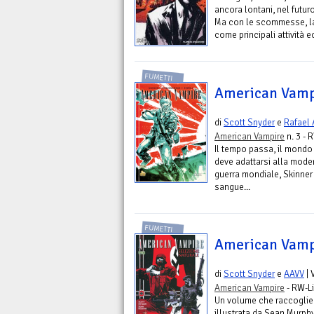
ancora lontani, nel futuro
Ma con le scommesse, la 
come principali attività 
FUMETTI
American Vamp
di
Scott Snyder
e
Rafael
American Vampire
n. 3 - 
Il tempo passa, il mondo
deve adattarsi alla mode
guerra mondiale, Skinner
sangue...
FUMETTI
American Vampi
di
Scott Snyder
e
AAVV
| 
American Vampire
- RW-L
Un volume che raccoglie l
illustrata da Sean Murp