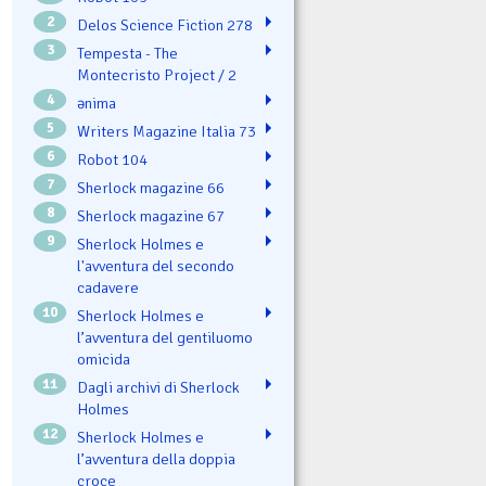
2
Delos Science Fiction 278
3
Tempesta - The
Montecristo Project / 2
4
ənima
5
Writers Magazine Italia 73
6
Robot 104
7
Sherlock magazine 66
8
Sherlock magazine 67
9
Sherlock Holmes e
l'avventura del secondo
cadavere
10
Sherlock Holmes e
l’avventura del gentiluomo
omicida
11
Dagli archivi di Sherlock
Holmes
12
Sherlock Holmes e
l’avventura della doppia
croce