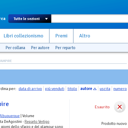
rca
Libri collezionismo
Premi
Altro
Per collana
Per autore
Per reparto
VAMPIRE
dina per:
data di arrivo
più venduti
titolo
autore
uscita
numero
ire
Esaurito
 Albuquerque
| Volume
ta DeAgostini -
Reparto Vertigo
Prodotto nuovo
 giorni dello sfarzo e del glamour sono