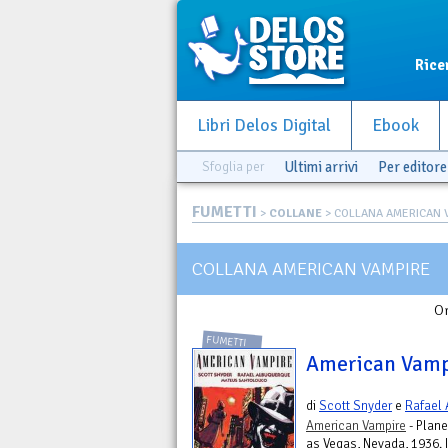
Rice
Libri Delos Digital
Ebook
Sfoglia per
Ultimi arrivi
Per editore
FUMETTI
>
COLLANE
> COLLANA AMERICAN 
COLLANA AMERICAN VAMPIRE
Or
FUMETTI
American Vamp
di
Scott Snyder
e
Rafael
American Vampire
- Plane
as Vegas, Nevada, 1936. I