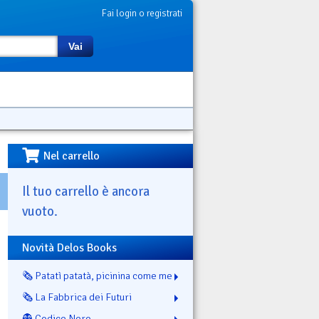
Fai login o registrati
Vai
Nel carrello
Il tuo carrello è ancora
vuoto.
Novità Delos Books
🗞️ Patatì patatà, picinina come me
🗞️ La Fabbrica dei Futuri
👻 Codice Nero