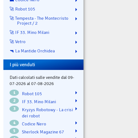
🚀 Robot 105
🚀 Tempesta - The Montecristo
Project / 2
🚀 IF 33. Mino Milani
🚀 Vetro
🔫 La Mantide Orchidea
I più venduti
Dati calcolati sulle vendite dal 09-
07-2026 al 07-08-2026
1
Robot 105
2
IF 33. Mino Milani
3
Kryzys Robotowy - La crisi
dei robot
4
Codice Nero
5
Sherlock Magazine 67