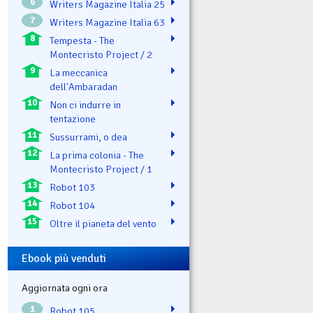
6
Writers Magazine Italia 25
7
Writers Magazine Italia 63
8
Tempesta - The
Montecristo Project / 2
9
La meccanica
dell'Ambaradan
10
Non ci indurre in
tentazione
11
Sussurrami, o dea
12
La prima colonia - The
Montecristo Project / 1
13
Robot 103
14
Robot 104
15
Oltre il pianeta del vento
Ebook più venduti
Aggiornata ogni ora
1
Robot 105