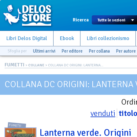
Ricerca
Libri Delos Digital
Ebook
Libri collezionismo
Sfoglia per
Ultimi arrivi
Per editore
Per collana
Per autore
FUMETTI
>
COLLANE
> COLLANA DC ORIGINI: LANTERNA...
COLLANA DC ORIGINI: LANTERNA
Ordi
venduti
titol
FUMETTI
Lanterna verde. Origini