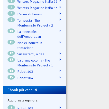
6
Writers Magazine Italia 25
7
Writers Magazine Italia 63
8
L'arma di Tauros
9
Tempesta - The
Montecristo Project / 2
10
La meccanica
dell'Ambaradan
11
Non ci indurre in
tentazione
12
Sussurrami, o dea
13
La prima colonia - The
Montecristo Project / 1
14
Robot 103
15
Robot 104
Ebook più venduti
Aggiornata ogni ora
1
Robot 105