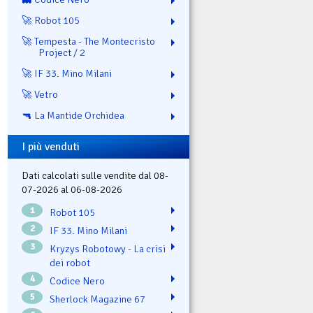
🚀 Robot 105
🚀 Tempesta - The Montecristo
Project / 2
🚀 IF 33. Mino Milani
🚀 Vetro
🔫 La Mantide Orchidea
I più venduti
Dati calcolati sulle vendite dal 08-
07-2026 al 06-08-2026
1
Robot 105
2
IF 33. Mino Milani
3
Kryzys Robotowy - La crisi
dei robot
4
Codice Nero
5
Sherlock Magazine 67