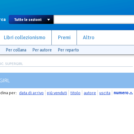
rca
Libri collezionismo
Premi
Altro
Per collana
Per autore
Per reparto
DC. SUPERGIRL
GIRL
dina per:
data di arrivo
più venduti
titolo
autore
uscita
numero