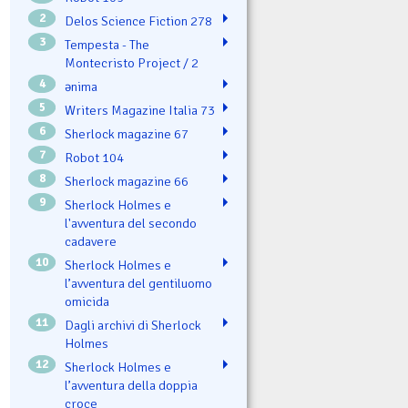
2
Delos Science Fiction 278
3
Tempesta - The
Montecristo Project / 2
4
ənima
5
Writers Magazine Italia 73
6
Sherlock magazine 67
7
Robot 104
8
Sherlock magazine 66
9
Sherlock Holmes e
l'avventura del secondo
cadavere
10
Sherlock Holmes e
l’avventura del gentiluomo
omicida
11
Dagli archivi di Sherlock
Holmes
12
Sherlock Holmes e
l’avventura della doppia
croce