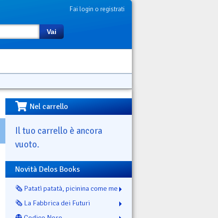
Fai login o registrati
Vai
Nel carrello
Il tuo carrello è ancora
vuoto.
Novità Delos Books
🗞️ Patatì patatà, picinina come me
🗞️ La Fabbrica dei Futuri
👻 Codice Nero