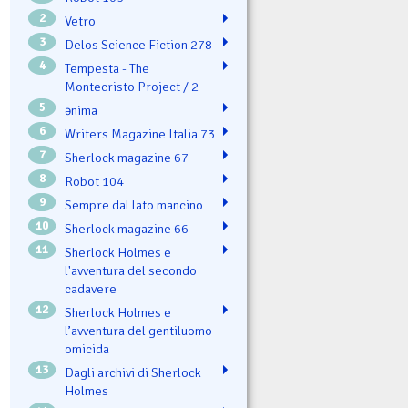
2
Vetro
3
Delos Science Fiction 278
4
Tempesta - The
Montecristo Project / 2
5
ənima
6
Writers Magazine Italia 73
7
Sherlock magazine 67
8
Robot 104
9
Sempre dal lato mancino
10
Sherlock magazine 66
11
Sherlock Holmes e
l'avventura del secondo
cadavere
12
Sherlock Holmes e
l’avventura del gentiluomo
omicida
13
Dagli archivi di Sherlock
Holmes