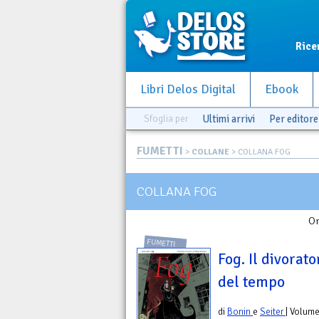
Rice
Libri Delos Digital
Ebook
Sfoglia per
Ultimi arrivi
Per editore
FUMETTI
>
COLLANE
> COLLANA FOG
COLLANA FOG
Or
FUMETTI
Fog. Il divorat
del tempo
di
Bonin
e
Seiter
| Volum