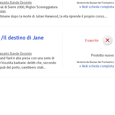
eparto Bande Desinée
Venduto da Bazaar del Fantastico
» Vedi scheda completa
al di Sierre 2000, Miglior Sceneggiatura
2000.
mane dopo la morte di Julian Harwood, la vita riprende il proprio corso....
 /Il destino di Jane
Esaurito
e
eparto Bande Desinée
Prodotto nuovo
and Yard è alle prese con una serie di
Venduto da Bazaar del Fantastico
un’insolita barbarie: delitti che, secondo
» Vedi scheda completa
pub del porto, sarebbero stati...