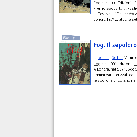
Fog
n. 2 - 001 Edizioni -
R
Premio Scoperta al Festiv
al Festival di Chambéry 
Londra 1874… alcune setti
FUMETTI
Fog. Il sepolcro
di
Bonin
e
Seiter
| Volum
Fog
n. 1 - 001 Edizioni -
R
A Londra, nel 1874, Scotl
crimini caratterizzati da 
le voci che circolano nei 