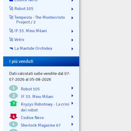
🚀 Robot 105
🚀 Tempesta - The Montecristo
Project / 2
🚀 IF 33. Mino Milani
🚀 Vetro
🔫 La Mantide Orchidea
I più venduti
Dati calcolati sulle vendite dal 07-
07-2026 al 05-08-2026
1
Robot 105
2
IF 33. Mino Milani
3
Kryzys Robotowy - La crisi
dei robot
4
Codice Nero
5
Sherlock Magazine 67