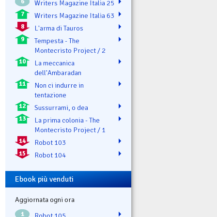
6
Writers Magazine Italia 25
7
Writers Magazine Italia 63
8
L'arma di Tauros
9
Tempesta - The
Montecristo Project / 2
10
La meccanica
dell'Ambaradan
11
Non ci indurre in
tentazione
12
Sussurrami, o dea
13
La prima colonia - The
Montecristo Project / 1
14
Robot 103
15
Robot 104
Ebook più venduti
Aggiornata ogni ora
1
Robot 105