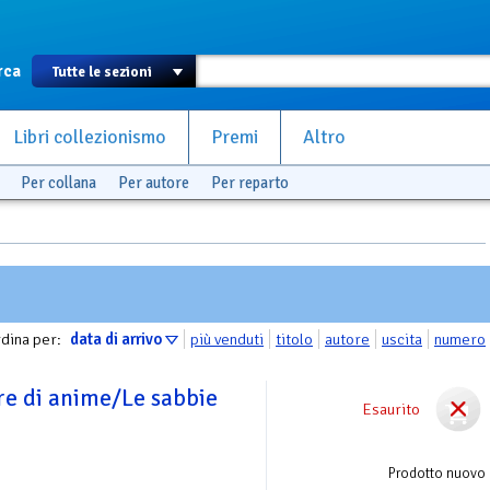
rca
Libri collezionismo
Premi
Altro
Per collana
Per autore
Per reparto
dina per:
data di arrivo
più venduti
titolo
autore
uscita
numero
ore di anime/Le sabbie
Esaurito
Prodotto nuovo
e