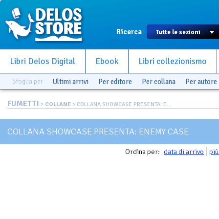
Ricerca
Libri Delos Digital
Ebook
Libri collezionismo
Sfoglia per
Ultimi arrivi
Per editore
Per collana
Per autore
FUMETTI
>
COLLANE
> COLLANA SHOWCASE PRESENTA: E...
COLLANA SHOWCASE PRESENTA: ENEMY CASE
Ordina per:
data di arrivo
più