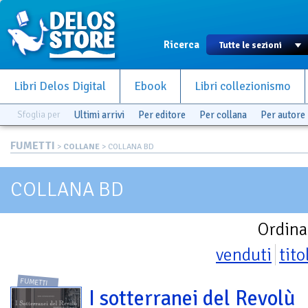
Ricerca
Libri Delos Digital
Ebook
Libri collezionismo
Sfoglia per
Ultimi arrivi
Per editore
Per collana
Per autore
FUMETTI
>
COLLANE
> COLLANA BD
COLLANA BD
Ordina
venduti
tito
FUMETTI
I sotterranei del Revolù