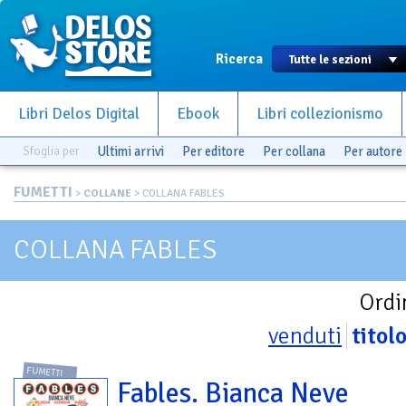
Ricerca
Libri Delos Digital
Ebook
Libri collezionismo
Sfoglia per
Ultimi arrivi
Per editore
Per collana
Per autore
FUMETTI
>
COLLANE
> COLLANA FABLES
COLLANA FABLES
Ordi
venduti
titol
FUMETTI
Fables. Bianca Neve