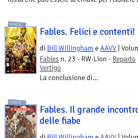
FUMETTI
Fables. Felici e contenti!
di
Bill Willingham
e
AAVV
| Volu
Fables
n. 23 - RW-Lion -
Reparto
Vertigo
La conclusione di...
FUMETTI
Fables. Il grande incontr
delle fiabe
di
Bill Willingham
e
AAVV
| Volu