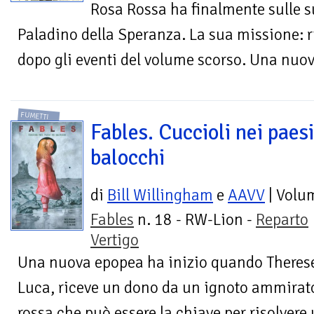
Rosa Rossa ha finalmente sulle su
Paladino della Speranza. La sua missione: r
dopo gli eventi del volume scorso. Una nuov
FUMETTI
Fables. Cuccioli nei paesi
balocchi
di
Bill Willingham
e
AAVV
| Volu
Fables
n. 18 - RW-Lion -
Reparto
Vertigo
Una nuova epopea ha inizio quando Therese,
Luca, riceve un dono da un ignoto ammirato
rossa che può essere la chiave per risolvere 