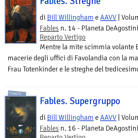
Fables. Streghe
di
Bill Willingham
e
AAVV
| Volu
Fables
n. 14 - Planeta DeAgostini
Reparto Vertigo
Mentre la mite scimmia volante Bu
macerie degli uffici di Favolandia con la m
Frau Totenkinder e le streghe del tredicesimo
FUMETTI
Fables. Supergruppo
di
Bill Willingham
e
AAVV
| Volu
Fables
n. 16 - Planeta DeAgostini
Reparto Vertigo