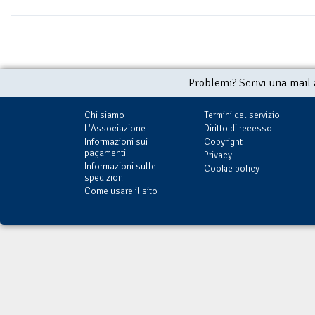
Problemi? Scrivi una mail
Chi siamo
Termini del servizio
L'Associazione
Diritto di recesso
Informazioni sui
Copyright
pagamenti
Privacy
Informazioni sulle
Cookie policy
spedizioni
Come usare il sito