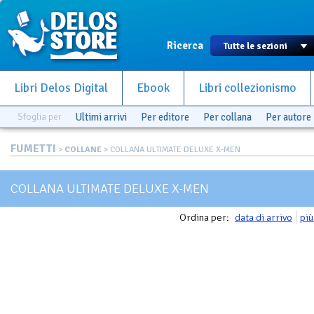
Ricerca
Libri Delos Digital
Ebook
Libri collezionismo
Sfoglia per
Ultimi arrivi
Per editore
Per collana
Per autore
FUMETTI
>
COLLANE
> COLLANA ULTIMATE DELUXE X-MEN
COLLANA ULTIMATE DELUXE X-MEN
Ordina per:
data di arrivo
più