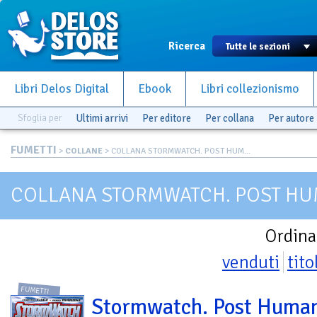
Ricerca
Libri Delos Digital
Ebook
Libri collezionismo
Sfoglia per
Ultimi arrivi
Per editore
Per collana
Per autore
FUMETTI
>
COLLANE
> COLLANA STORMWATCH. POST HUM...
COLLANA STORMWATCH. POST HU
Ordina
venduti
tito
FUMETTI
Stormwatch. Post Huma