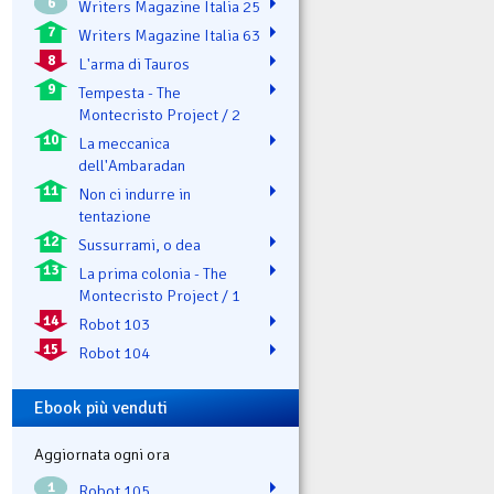
6
Writers Magazine Italia 25
7
Writers Magazine Italia 63
8
L'arma di Tauros
9
Tempesta - The
Montecristo Project / 2
10
La meccanica
dell'Ambaradan
11
Non ci indurre in
tentazione
12
Sussurrami, o dea
13
La prima colonia - The
Montecristo Project / 1
14
Robot 103
15
Robot 104
Ebook più venduti
Aggiornata ogni ora
1
Robot 105