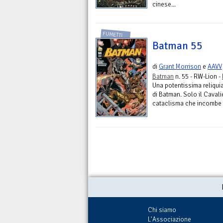
cinese...
FUMETTI
Batman 55
di
Grant Morrison
e
AAVV
Batman
n. 55 - RW-Lion -
Una potentissima reliquia
di Batman. Solo il Cavalie
cataclisma che incombe 
Chi siamo
L'Associazione