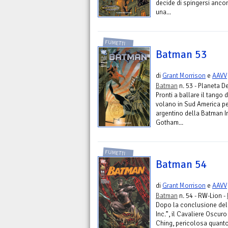
decide di spingersi ancora
una...
FUMETTI
Batman 53
di
Grant Morrison
e
AAVV
Batman
n. 53 - Planeta D
Pronti a ballare il tang
volano in Sud America per
argentino della Batman I
Gotham...
FUMETTI
Batman 54
di
Grant Morrison
e
AAVV
Batman
n. 54 - RW-Lion -
Dopo la conclusione dell
Inc.”, il Cavaliere Oscur
Ching, pericolosa quanto