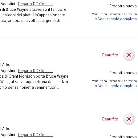
eAgostini -
Reparto DC Comics
Prodotto nuovo
 di Bruce Wayne attraverso il tempo, e
Venduto da Bazaar del Fantastico
ui galeoni dei pirati! Un’appassionante
» Vedi scheda completa
ata, ancora una volta, dal genio di
Esaurito
| Albo
eAgostini -
Reparto DC Comics
Prodotto nuovo
ppa di Grant Morrison porta Bruce Wayne
Venduto da Bazaar del Fantastico
West, al salvataggio di una damigella in
» Vedi scheda completa
uomo senza nome” a venirne fuori...
Esaurito
| Albo
eAgostini -
Reparto DC Comics
Prodotto nuovo