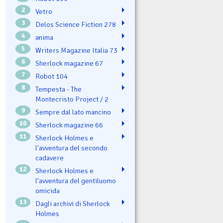
2
Vetro
3
Delos Science Fiction 278
4
ənima
5
Writers Magazine Italia 73
6
Sherlock magazine 67
7
Robot 104
8
Tempesta - The
Montecristo Project / 2
9
Sempre dal lato mancino
10
Sherlock magazine 66
11
Sherlock Holmes e
l'avventura del secondo
cadavere
12
Sherlock Holmes e
l’avventura del gentiluomo
omicida
13
Dagli archivi di Sherlock
Holmes