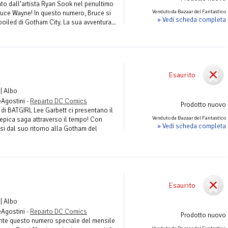
ato dall’artista Ryan Sook nel penultimo
Venduto da Bazaar del Fantastico
Bruce Wayne! In questo numero, Bruce si
» Vedi scheda completa
boiled di Gotham City. La sua avventura...
Esaurito
| Albo
eAgostini -
Reparto DC Comics
Prodotto nuovo
a di BATGIRL Lee Garbett ci presentano il
Venduto da Bazaar del Fantastico
 epica saga attraverso il tempo! Con
» Vedi scheda completa
i dal suo ritorno alla Gotham del
Esaurito
| Albo
eAgostini -
Reparto DC Comics
Prodotto nuovo
nte questo numero speciale del mensile