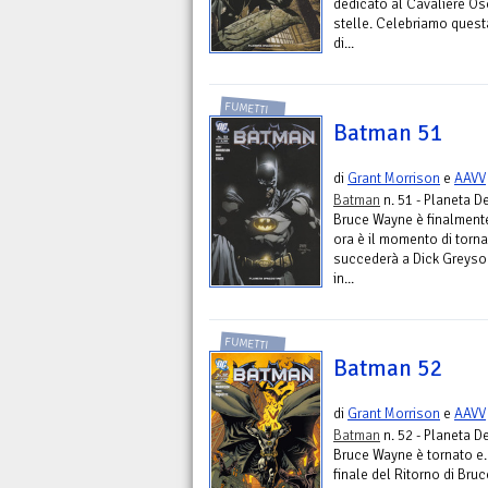
dedicato al Cavaliere Osc
stelle. Celebriamo quest
di...
FUMETTI
Batman 51
di
Grant Morrison
e
AAVV
Batman
n. 51 - Planeta D
Bruce Wayne è finalmente 
ora è il momento di torn
succederà a Dick Greyson
in...
FUMETTI
Batman 52
di
Grant Morrison
e
AAVV
Batman
n. 52 - Planeta D
Bruce Wayne è tornato e
finale del Ritorno di Bru