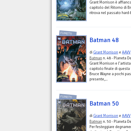
Grant Morrison è affianc
capitolo del Ritorno di 
ritrova nel passato hard-
FUMETTI
Batman 48
di
Grant Morrison
e
AAVV
Batman
n. 48 - Planeta D
Grant Morrison e l’artist
capitolo finale di questa
Bruce Wayne a pochi pass
presente,...
FUMETTI
Batman 50
di
Grant Morrison
e
AAVV
Batman
n. 50 - Planeta D
Per festeggiare degname