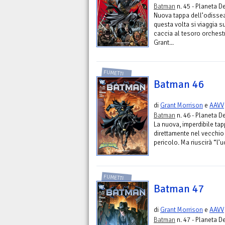
Batman
n. 45 - Planeta D
Nuova tappa dell’odissea
questa volta si viaggia s
caccia al tesoro orchestr
Grant...
FUMETTI
Batman 46
di
Grant Morrison
e
AAVV
Batman
n. 46 - Planeta D
La nuova, imperdibile ta
direttamente nel vecchio 
pericolo. Ma riuscirà “l’
FUMETTI
Batman 47
di
Grant Morrison
e
AAVV
Batman
n. 47 - Planeta D