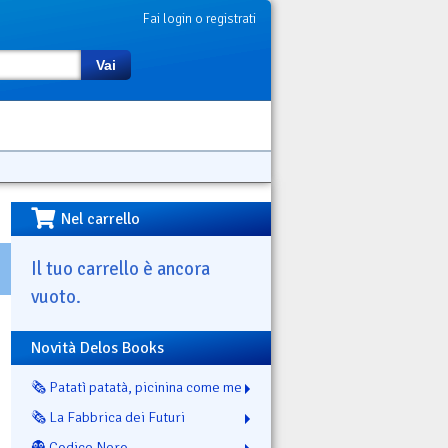
Fai login o registrati
Vai
Nel carrello
Il tuo carrello è ancora
vuoto.
Novità Delos Books
🗞️ Patatì patatà, picinina come me
🗞️ La Fabbrica dei Futuri
👻 Codice Nero