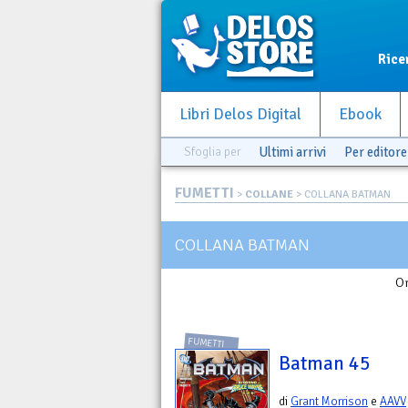
Rice
Libri Delos Digital
Ebook
Sfoglia per
Ultimi arrivi
Per editore
FUMETTI
>
COLLANE
> COLLANA BATMAN
COLLANA BATMAN
Or
FUMETTI
Batman 45
di
Grant Morrison
e
AAVV