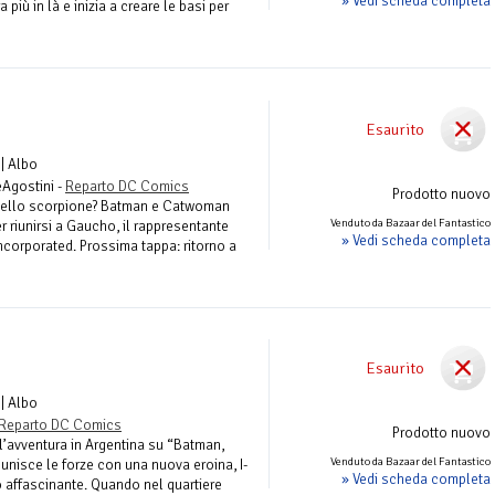
» Vedi scheda completa
 più in là e inizia a creare le basi per
Esaurito
| Albo
eAgostini -
Reparto DC Comics
Prodotto nuovo
o dello scorpione? Batman e Catwoman
Venduto da Bazaar del Fantastico
 riunirsi a Gaucho, il rappresentante
» Vedi scheda completa
ncorporated. Prossima tappa: ritorno a
Esaurito
| Albo
Reparto DC Comics
Prodotto nuovo
’avventura in Argentina su “Batman,
Venduto da Bazaar del Fantastico
o unisce le forze con una nuova eroina, I-
» Vedi scheda completa
 affascinante. Quando nel quartiere