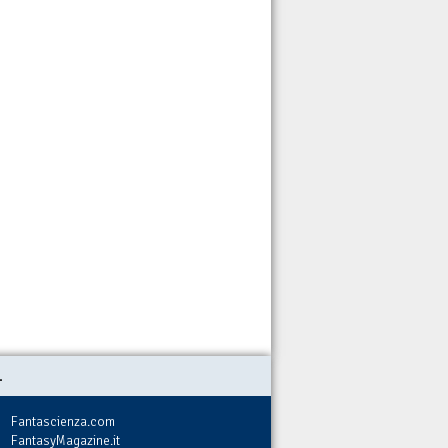
.
Fantascienza.com
FantasyMagazine.it