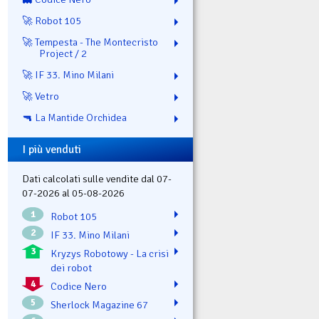
🚀 Robot 105
🚀 Tempesta - The Montecristo
Project / 2
🚀 IF 33. Mino Milani
🚀 Vetro
🔫 La Mantide Orchidea
I più venduti
Dati calcolati sulle vendite dal 07-
07-2026 al 05-08-2026
1
Robot 105
2
IF 33. Mino Milani
3
Kryzys Robotowy - La crisi
dei robot
4
Codice Nero
5
Sherlock Magazine 67