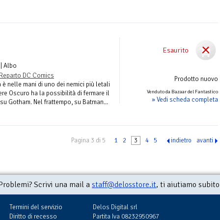
Esaurito
| Albo
Reparto DC Comics
Prodotto nuovo
 è nelle mani di uno dei nemici più letali
Venduto da Bazaar del Fantastico
re Oscuro ha la possibilità di fermare il
» Vedi scheda completa
su Gotham. Nel frattempo, su Batman...
Pagina 3 di 5
1
2
3
4
5
indietro
avanti
Problemi? Scrivi una mail a
staff@delosstore.it
, ti aiutiamo subito
Termini del servizio
Delos Digital srl
Diritto di recesso
Partita Iva 08232950967