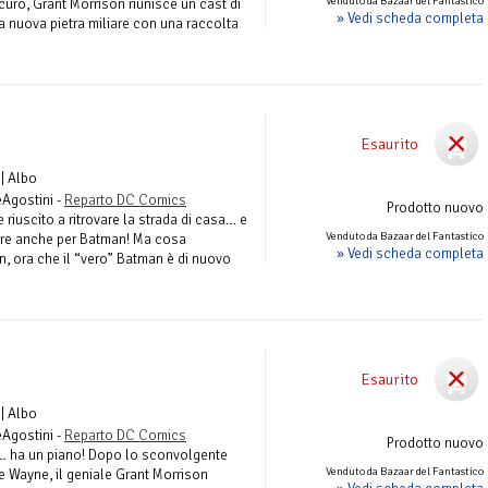
Venduto da Bazaar del Fantastico
uro, Grant Morrison riunisce un cast di
» Vedi scheda completa
a nuova pietra miliare con una raccolta
Esaurito
| Albo
eAgostini -
Reparto DC Comics
Prodotto nuovo
riuscito a ritrovare la strada di casa… e
Venduto da Bazaar del Fantastico
are anche per Batman! Ma cosa
» Vedi scheda completa
, ora che il “vero” Batman è di nuovo
Esaurito
| Albo
eAgostini -
Reparto DC Comics
Prodotto nuovo
… ha un piano! Dopo lo sconvolgente
Venduto da Bazaar del Fantastico
ce Wayne, il geniale Grant Morrison