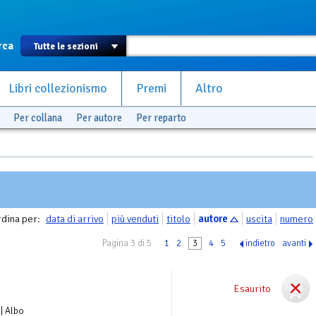
rca
Libri collezionismo
Premi
Altro
Per collana
Per autore
Per reparto
dina per:
data di arrivo
più venduti
titolo
autore
uscita
numero
Pagina 3 di 5
1
2
3
4
5
indietro
avanti
Esaurito
| Albo