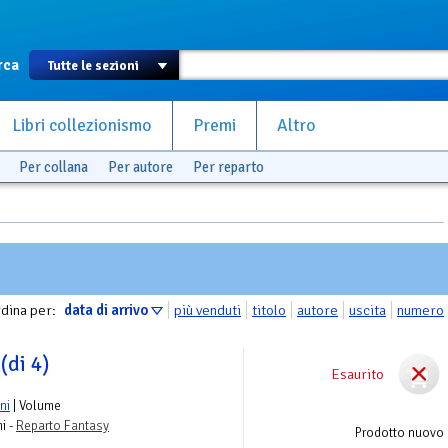
rca
Libri collezionismo
Premi
Altro
Per collana
Per autore
Per reparto
dina per:
data di arrivo
più venduti
titolo
autore
uscita
numero
(di 4)
Esaurito
ni
| Volume
ni -
Reparto Fantasy
Prodotto nuovo