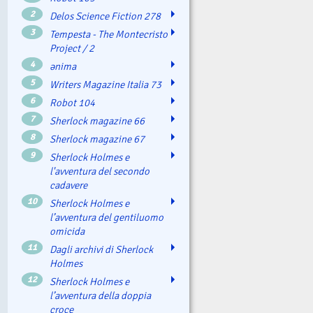
2
Delos Science Fiction 278
3
Tempesta - The Montecristo
Project / 2
4
ənima
5
Writers Magazine Italia 73
6
Robot 104
7
Sherlock magazine 66
8
Sherlock magazine 67
9
Sherlock Holmes e
l'avventura del secondo
cadavere
10
Sherlock Holmes e
l’avventura del gentiluomo
omicida
11
Dagli archivi di Sherlock
Holmes
12
Sherlock Holmes e
l’avventura della doppia
croce