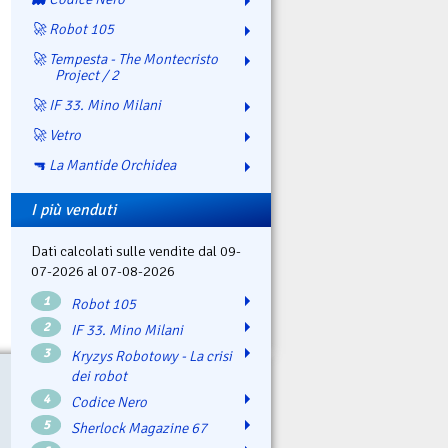
🚀 Robot 105
🚀 Tempesta - The Montecristo
Project / 2
🚀 IF 33. Mino Milani
🚀 Vetro
🔫 La Mantide Orchidea
I più venduti
Dati calcolati sulle vendite dal 09-
07-2026 al 07-08-2026
1
Robot 105
2
IF 33. Mino Milani
3
Kryzys Robotowy - La crisi
dei robot
4
Codice Nero
5
Sherlock Magazine 67