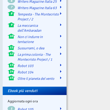
6
Writers Magazine Italia 25
7
Writers Magazine Italia 63
8
Tempesta - The Montecristo
Project / 2
9
La meccanica
dell'Ambaradan
10
Non ci indurre in
tentazione
11
Sussurrami, o dea
12
La prima colonia - The
Montecristo Project / 1
13
Robot 103
14
Robot 104
15
Oltre il pianeta del vento
Ebook più venduti
Aggiornata ogni ora
1
Robot 105