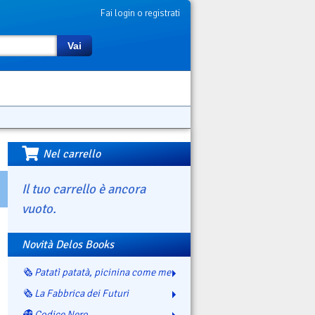
Fai login o registrati
Vai
Nel carrello
Il tuo carrello è ancora
vuoto.
Novità Delos Books
🗞️ Patatì patatà, picinina come me
🗞️ La Fabbrica dei Futuri
👻 Codice Nero