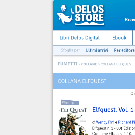
Rice
Libri Delos Digital
Ebook
Sfoglia per
Ultimi arrivi
Per editore
FUMETTI
>
COLLANE
> COLLANA ELFQUEST
COLLANA ELFQUEST
Or
FUMETTI
Elfquest. Vol. 1 
di
Wendy Pini
e
Richard Pi
Elfquest
n. 1 - 001 Edizio
Contiene Elfquest 1-10.