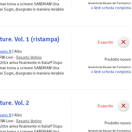
Venduto da Bazaar del Fantastico
iman torna a scrivere SANDMAN! Una
» Vedi scheda completa
ei Sogni, disegnata in maniera mirabile
ure. Vol. 1 (ristampa)
Esaurito
liams III
| Albo
 RW-Lion -
Reparto Vertigo
Prodotto nuovo
2014 arriva finalmente in Italia!!! Dopo
Venduto da Bazaar del Fantastico
iman torna a scrivere SANDMAN! Una
» Vedi scheda completa
ei Sogni, disegnata in maniera mirabile
ure. Vol. 2
Esaurito
liams III
| Albo
 RW-Lion -
Reparto Vertigo
Prodotto nuovo
2014 arriva finalmente in Italia!!! Dopo
Venduto da Bazaar del Fantastico
iman torna a scrivere SANDMAN! Una