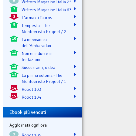
6
Writers Magazine Italia 25
7
Writers Magazine Italia 63
8
L'arma di Tauros
9
Tempesta - The
Montecristo Project / 2
10
La meccanica
dell'Ambaradan
11
Non ci indurre in
tentazione
12
Sussurrami, o dea
13
La prima colonia - The
Montecristo Project / 1
14
Robot 103
15
Robot 104
Ebook più venduti
Aggiornata ogni ora
1
Robot 105