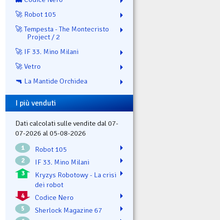
🚀 Robot 105
🚀 Tempesta - The Montecristo
Project / 2
🚀 IF 33. Mino Milani
🚀 Vetro
🔫 La Mantide Orchidea
I più venduti
Dati calcolati sulle vendite dal 07-
07-2026 al 05-08-2026
1
Robot 105
2
IF 33. Mino Milani
3
Kryzys Robotowy - La crisi
dei robot
4
Codice Nero
5
Sherlock Magazine 67