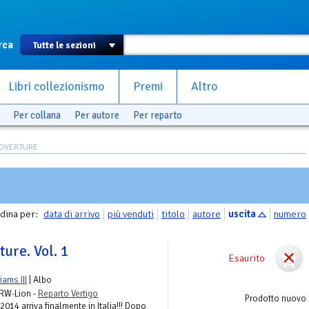
rca
Libri collezionismo
Premi
Altro
Per collana
Per autore
Per reparto
 OVERTURE
E
dina per:
data di arrivo
più venduti
titolo
autore
uscita
numero
ure. Vol. 1
Esaurito
liams III
| Albo
 RW-Lion -
Reparto Vertigo
Prodotto nuovo
2014 arriva finalmente in Italia!!! Dopo