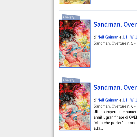
FUMETTI
Sandman. Overt
di
Neil Gaiman
e
J. H. Wil
Sandman. Overture
n. 5 -
FUMETTI
Sandman. Overt
di
Neil Gaiman
e
J. H. Wil
Sandman. Overture
n. 6 -
Ultimo imperdibile numero
anni! Il gran finale di O
follia che porterà a conc
alla...