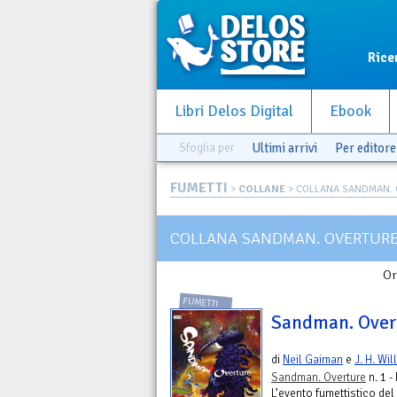
Rice
Libri Delos Digital
Ebook
Sfoglia per
Ultimi arrivi
Per editore
FUMETTI
>
COLLANE
> COLLANA SANDMAN.
COLLANA SANDMAN. OVERTUR
Or
FUMETTI
Sandman. Overt
di
Neil Gaiman
e
J. H. Wil
Sandman. Overture
n. 1 -
L’evento fumettistico del 