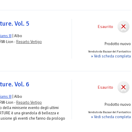
ure. Vol. 5
Esaurito
liams III
| Albo
 RW-Lion -
Reparto Vertigo
Prodotto nuovo
Venduto da Bazaar del Fantastico
» Vedi scheda completa
ure. Vol. 6
Esaurito
liams III
| Albo
 RW-Lion -
Reparto Vertigo
Prodotto nuovo
 della miniserie evento degli ultimi
Venduto da Bazaar del Fantastico
VERTURE è una girandola di bellezza e
» Vedi scheda completa
lusione gli eventi che fanno da prologo