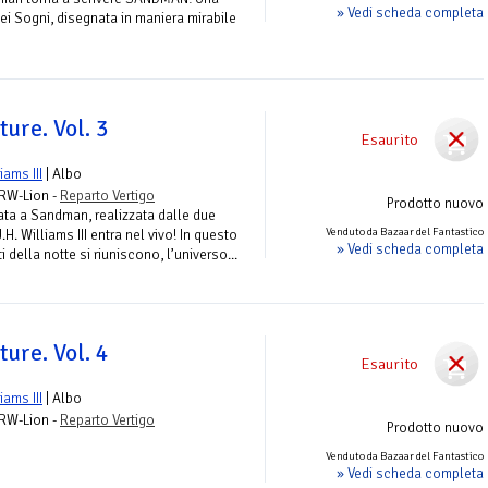
» Vedi scheda completa
ei Sogni, disegnata in maniera mirabile
ure. Vol. 3
Esaurito
liams III
| Albo
 RW-Lion -
Reparto Vertigo
Prodotto nuovo
ata a Sandman, realizzata dalle due
Venduto da Bazaar del Fantastico
H. Williams III entra nel vivo! In questo
» Vedi scheda completa
i della notte si riuniscono, l’universo...
ure. Vol. 4
Esaurito
liams III
| Albo
 RW-Lion -
Reparto Vertigo
Prodotto nuovo
Venduto da Bazaar del Fantastico
» Vedi scheda completa