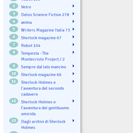
2
Vetro
3
Delos Science Fiction 278
4
ənima
5
Writers Magazine Italia 73
6
Sherlock magazine 67
7
Robot 104
8
Tempesta - The
Montecristo Project / 2
9
Sempre dal lato mancino
10
Sherlock magazine 66
11
Sherlock Holmes e
l'avventura del secondo
cadavere
12
Sherlock Holmes e
l’avventura del gentiluomo
omicida
13
Dagli archivi di Sherlock
Holmes