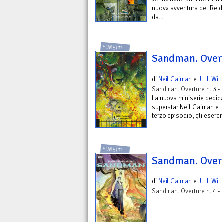
nuova avventura del Re d
da...
FUMETTI
Sandman. Overt
di
Neil Gaiman
e
J. H. Wil
Sandman. Overture
n. 3 -
La nuova miniserie dedic
superstar Neil Gaiman e J.
terzo episodio, gli esercit
FUMETTI
Sandman. Overt
di
Neil Gaiman
e
J. H. Wil
Sandman. Overture
n. 4 -