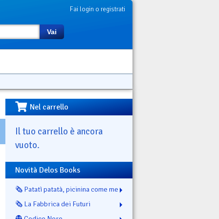
Fai login o registrati
Vai
Nel carrello
Il tuo carrello è ancora
vuoto.
Novità Delos Books
🗞️ Patatì patatà, picinina come me
🗞️ La Fabbrica dei Futuri
👻 Codice Nero