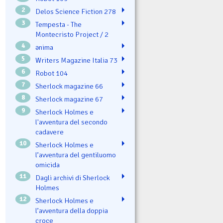
2
Delos Science Fiction 278
3
Tempesta - The
Montecristo Project / 2
4
ənima
5
Writers Magazine Italia 73
6
Robot 104
7
Sherlock magazine 66
8
Sherlock magazine 67
9
Sherlock Holmes e
l'avventura del secondo
cadavere
10
Sherlock Holmes e
l’avventura del gentiluomo
omicida
11
Dagli archivi di Sherlock
Holmes
12
Sherlock Holmes e
l’avventura della doppia
croce