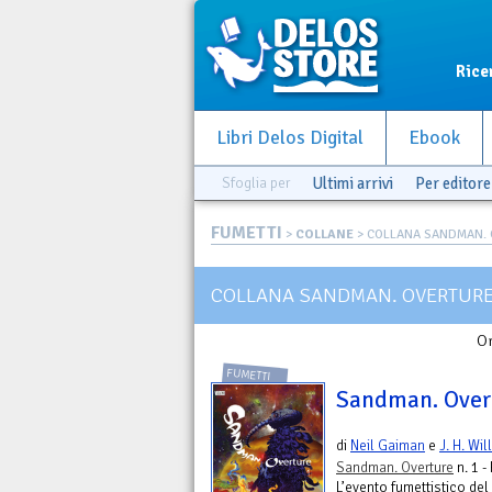
Rice
Libri Delos Digital
Ebook
Sfoglia per
Ultimi arrivi
Per editore
FUMETTI
>
COLLANE
> COLLANA SANDMAN.
COLLANA SANDMAN. OVERTUR
Or
FUMETTI
Sandman. Overt
di
Neil Gaiman
e
J. H. Wil
Sandman. Overture
n. 1 -
L’evento fumettistico del 