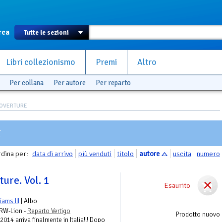
rca
Libri collezionismo
Premi
Altro
Per collana
Per autore
Per reparto
 OVERTURE
E
dina per:
data di arrivo
più venduti
titolo
autore
uscita
numero
ure. Vol. 1
Esaurito
liams III
| Albo
 RW-Lion -
Reparto Vertigo
Prodotto nuovo
2014 arriva finalmente in Italia!!! Dopo