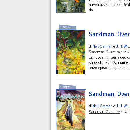
nuova avventura del Re d
da...
FUMETTI
Sandman. Overt
di
Neil Gaiman
e
J. H. Wil
Sandman. Overture
n. 3 -
La nuova miniserie dedic
superstar Neil Gaiman e J.
terzo episodio, gli esercit
FUMETTI
Sandman. Overt
di
Neil Gaiman
e
J. H. Wil
Sandman. Overture
n. 4 -