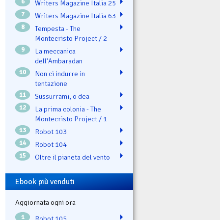
6
Writers Magazine Italia 25
7
Writers Magazine Italia 63
8
Tempesta - The
Montecristo Project / 2
9
La meccanica
dell'Ambaradan
10
Non ci indurre in
tentazione
11
Sussurrami, o dea
12
La prima colonia - The
Montecristo Project / 1
13
Robot 103
14
Robot 104
15
Oltre il pianeta del vento
Ebook più venduti
Aggiornata ogni ora
1
Robot 105