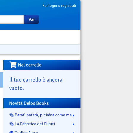
Fai login o registrati
Vai
Nel carrello
Il tuo carrello è ancora
vuoto.
Novità Delos Books
🗞️ Patatì patatà, picinina come me
🗞️ La Fabbrica dei Futuri
👻 Codice Nero