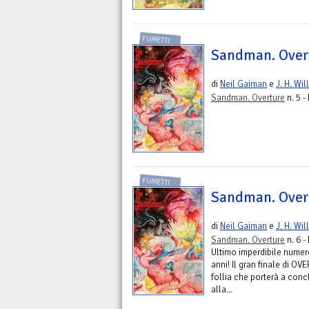
FUMETTI
Sandman. Overt
di
Neil Gaiman
e
J. H. Wil
Sandman. Overture
n. 5 -
FUMETTI
Sandman. Overt
di
Neil Gaiman
e
J. H. Wil
Sandman. Overture
n. 6 -
Ultimo imperdibile numero
anni! Il gran finale di O
follia che porterà a conc
alla...