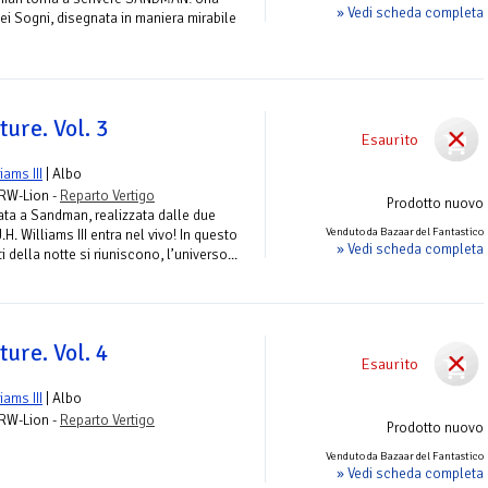
» Vedi scheda completa
ei Sogni, disegnata in maniera mirabile
ure. Vol. 3
Esaurito
liams III
| Albo
 RW-Lion -
Reparto Vertigo
Prodotto nuovo
ata a Sandman, realizzata dalle due
Venduto da Bazaar del Fantastico
H. Williams III entra nel vivo! In questo
» Vedi scheda completa
i della notte si riuniscono, l’universo...
ure. Vol. 4
Esaurito
liams III
| Albo
 RW-Lion -
Reparto Vertigo
Prodotto nuovo
Venduto da Bazaar del Fantastico
» Vedi scheda completa