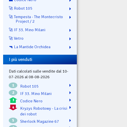
🚀 Robot 105
🚀 Tempesta - The Montecristo
Project / 2
🚀 IF 33. Mino Milani
🚀 Vetro
🔫 La Mantide Orchidea
I più venduti
Dati calcolati sulle vendite dal 10-
07-2026 al 08-08-2026
1
Robot 105
2
IF 33. Mino Milani
3
Codice Nero
4
Kryzys Robotowy - La crisi
dei robot
5
Sherlock Magazine 67