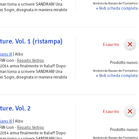
Venduto da Bazaar del Fantastico
iman torna a scrivere SANDMAN! Una
» Vedi scheda completa
ei Sogni, disegnata in maniera mirabile
ure. Vol. 1 (ristampa)
Esaurito
liams III
| Albo
 RW-Lion -
Reparto Vertigo
Prodotto nuovo
2014 arriva finalmente in Italia!!! Dopo
Venduto da Bazaar del Fantastico
iman torna a scrivere SANDMAN! Una
» Vedi scheda completa
ei Sogni, disegnata in maniera mirabile
ure. Vol. 2
Esaurito
liams III
| Albo
 RW-Lion -
Reparto Vertigo
Prodotto nuovo
2014 arriva finalmente in Italia!!! Dopo
Venduto da Bazaar del Fantastico
iman torna a scrivere SANDMAN! Una