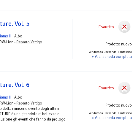
ure. Vol. 5
Esaurito
liams III
| Albo
 RW-Lion -
Reparto Vertigo
Prodotto nuovo
Venduto da Bazaar del Fantastico
» Vedi scheda completa
ure. Vol. 6
Esaurito
liams III
| Albo
 RW-Lion -
Reparto Vertigo
Prodotto nuovo
 della miniserie evento degli ultimi
Venduto da Bazaar del Fantastico
VERTURE è una girandola di bellezza e
» Vedi scheda completa
lusione gli eventi che fanno da prologo