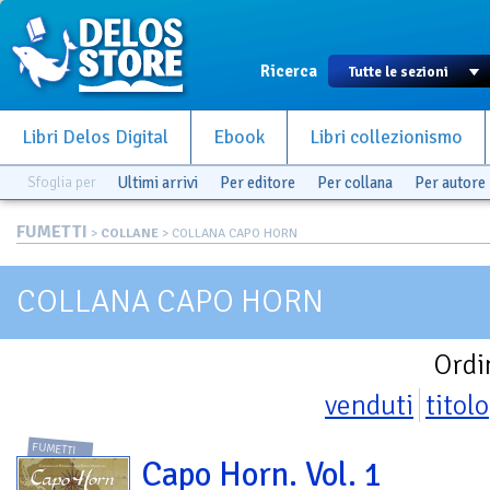
Ricerca
Libri Delos Digital
Ebook
Libri collezionismo
Sfoglia per
Ultimi arrivi
Per editore
Per collana
Per autore
FUMETTI
>
COLLANE
> COLLANA CAPO HORN
COLLANA CAPO HORN
Ordi
venduti
titolo
FUMETTI
Capo Horn. Vol. 1