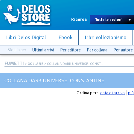
Ricerca
Libri Delos Digital
Ebook
Libri collezionismo
Sfoglia per
Ultimi arrivi
Per editore
Per collana
Per autore
FUMETTI
>
COLLANE
> COLLANA DARK UNIVERSE. CONST...
COLLANA DARK UNIVERSE. CONSTANTINE
Ordina per:
data di arrivo
più