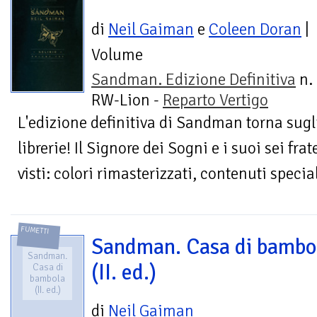
di
Neil Gaiman
e
Coleen Doran
|
Volume
Sandman. Edizione Definitiva
n. 
RW-Lion -
Reparto Vertigo
L'edizione definitiva di Sandman torna sugli
librerie! Il Signore dei Sogni e i suoi sei fra
visti: colori rimasterizzati, contenuti speciali
FUMETTI
Sandman. Casa di bambo
Sandman.
(II. ed.)
Casa di
bambola
(II. ed.)
di
Neil Gaiman