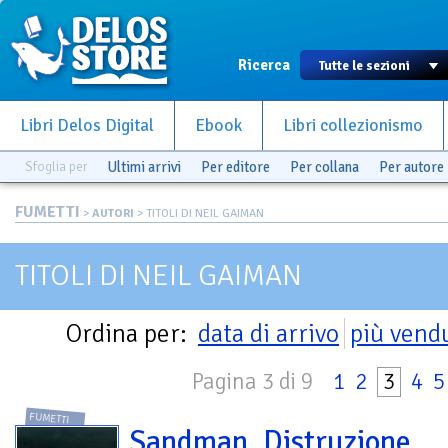
Ricerca
Libri Delos Digital
Ebook
Libri collezionismo
Sfoglia per
Ultimi arrivi
Per editore
Per collana
Per autore
FUMETTI
>
AUTORI
> TITOLI DI NEIL GAIMAN
TITOLI DI NEIL GAIMAN
Ordina per:
data di arrivo
più vend
Pagina 3 di 9
1
2
3
4
5
FUMETTI
Sandman. Distruzione