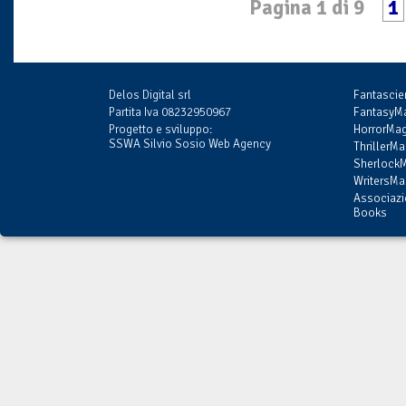
Pagina 1 di 9
1
Delos Digital srl
Fantasci
Partita Iva 08232950967
FantasyMa
Progetto e sviluppo:
HorrorMag
SSWA Silvio Sosio Web Agency
ThrillerMa
SherlockM
WritersMag
Associazi
Books