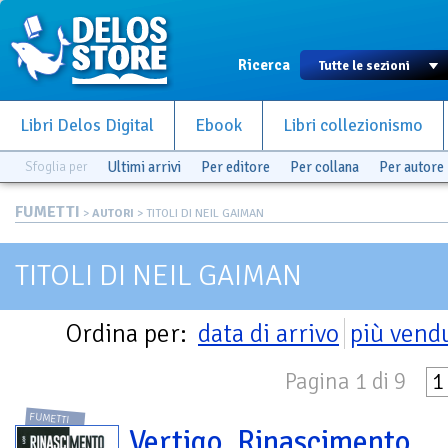
Ricerca
Libri Delos Digital
Ebook
Libri collezionismo
Sfoglia per
Ultimi arrivi
Per editore
Per collana
Per autore
FUMETTI
>
AUTORI
> TITOLI DI NEIL GAIMAN
TITOLI DI NEIL GAIMAN
Ordina per:
data di arrivo
più vend
Pagina 1 di 9
1
FUMETTI
Vertigo. Rinascimento