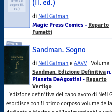
(II. ed.)
Terre del
sogno (II.
ed.)
di
Neil Gaiman
Magic Press Comics -
Reparto
Fumetti
FUMETTI
Sandman. Sogno
di
Neil Gaiman
e
AAVV
| Volume
Sandman. Edizione Definitiva
n.
Planeta DeAgostini -
Reparto
Vertigo
L’edizione definitiva del capolavoro di Nei
esordisce con il primo corposo volume della