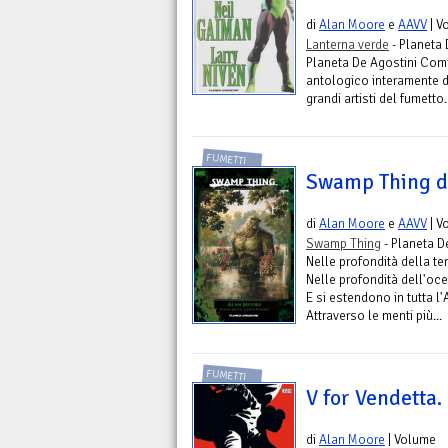
di
Alan Moore
e
AAVV
| V
Lanterna verde
- Planeta 
Planeta De Agostini Comi
antologico interamente d
grandi artisti del fumetto..
FUMETTI
Swamp Thing di
di
Alan Moore
e
AAVV
| V
Swamp Thing
- Planeta D
Nelle profondità della te
Nelle profondità dell'ocea
E si estendono in tutta l
Attraverso le menti più...
FUMETTI
V for Vendetta.
di
Alan Moore
| Volume