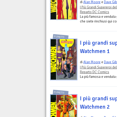
di
Alan Moore
e
Dave Gi
I Più Grandi Supereroi del
Reparto DC Comics
La più famosa e venduta g
che siete rinchiusi qui con
FUMETTI
I più grandi su
Watchmen 1
di
Alan Moore
e
Dave Gi
I Più Grandi Supereroi del
Reparto DC Comics
La più famosa e venduta gr
FUMETTI
I più grandi su
Watchmen 2