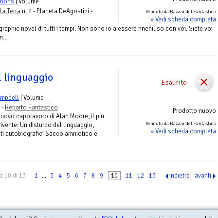
bbons
| Volume
la Terra
n. 2 - Planeta DeAgostini -
Venduto da Bazaar del Fantastico
» Vedi scheda completa
raphic novel di tutti i tempi. Non sono io a essere rinchiuso con voi. Siete voi
...
l linguaggio
Esaurito
ampbell
| Volume
 -
Reparto Fantastico
Prodotto nuovo
nuovo capolavoro di Alan Moore, il più
Venduto da Bazaar del Fantastico
vivente: Un disturbo del linguaggio,
» Vedi scheda completa
i autobiografici Sacco amniotico e
a 10 di 13
1
...
3
4
5
6
7
8
9
10
11
12
13
indietro
avanti