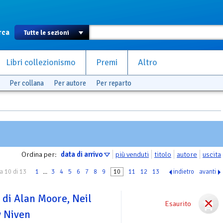
rca
Libri collezionismo
Premi
Altro
Per collana
Per autore
Per reparto
Ordina per:
data di arrivo
più venduti
titolo
autore
uscita
a 10 di 13
1
...
3
4
5
6
7
8
9
10
11
12
13
indietro
avanti
 di Alan Moore, Neil
Esaurito
y Niven