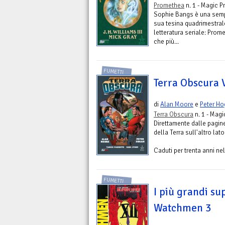
Promethea
n. 1 - Magic 
Sophie Bangs è una semp
sua tesina quadrimestral
letteratura seriale: Prom
che più...
FUMETTI
Terra Obscura V
di
Alan Moore
e
Peter H
Terra Obscura
n. 1 - Mag
Direttamente dalle pagin
della Terra sull'altro lat
Caduti per trenta anni nel
FUMETTI
I più grandi su
Watchmen 3