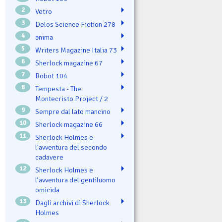
2
Vetro
3
Delos Science Fiction 278
4
ənima
5
Writers Magazine Italia 73
6
Sherlock magazine 67
7
Robot 104
8
Tempesta - The
Montecristo Project / 2
9
Sempre dal lato mancino
10
Sherlock magazine 66
11
Sherlock Holmes e
l'avventura del secondo
cadavere
12
Sherlock Holmes e
l’avventura del gentiluomo
omicida
13
Dagli archivi di Sherlock
Holmes