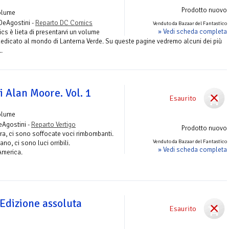
Prodotto nuovo
olume
DeAgostini -
Reparto DC Comics
Venduto da Bazaar del Fantastico
» Vedi scheda completa
cs è lieta di presentarvi un volume
edicato al mondo di Lanterna Verde. Su queste pagine vedremo alcuni dei più
.
 Alan Moore. Vol. 1
Esaurito
olume
eAgostini -
Reparto Vertigo
Prodotto nuovo
rra, ci sono soffocate voci rimbombanti.
Venduto da Bazaar del Fantastico
no, ci sono luci orribili.
» Vedi scheda completa
'America.
 Edizione assoluta
Esaurito