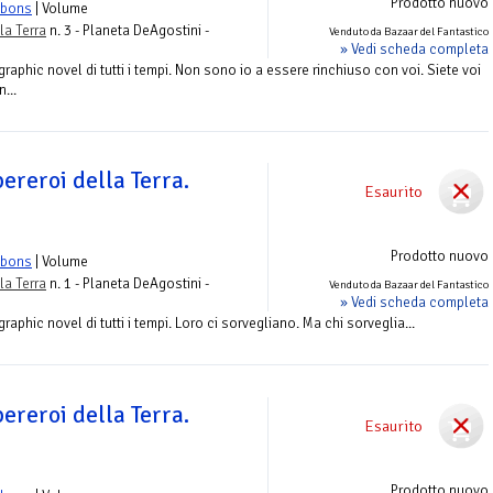
Prodotto nuovo
bbons
| Volume
la Terra
n. 3 - Planeta DeAgostini -
Venduto da Bazaar del Fantastico
» Vedi scheda completa
raphic novel di tutti i tempi. Non sono io a essere rinchiuso con voi. Siete voi
...
pereroi della Terra.
Esaurito
Prodotto nuovo
bbons
| Volume
la Terra
n. 1 - Planeta DeAgostini -
Venduto da Bazaar del Fantastico
» Vedi scheda completa
aphic novel di tutti i tempi. Loro ci sorvegliano. Ma chi sorveglia...
pereroi della Terra.
Esaurito
Prodotto nuovo