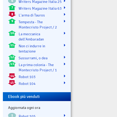
6
Writers Magazine Italia 25
7
Writers Magazine Italia 63
8
L'arma di Tauros
9
Tempesta - The
Montecristo Project / 2
10
La meccanica
dell'Ambaradan
11
Non ci indurre in
tentazione
12
Sussurrami, o dea
13
La prima colonia - The
Montecristo Project / 1
14
Robot 103
15
Robot 104
Ebook più venduti
Aggiornata ogni ora
1
Robot 105