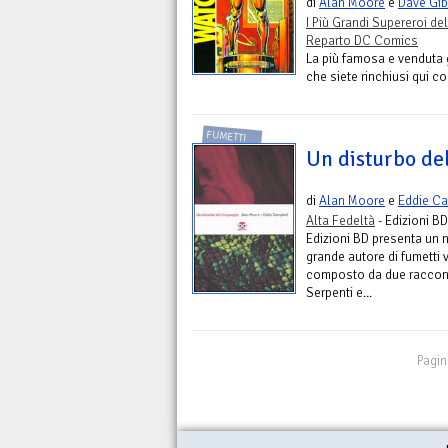
di
Alan Moore
e
Dave Gi
I Più Grandi Supereroi del
Reparto DC Comics
La più famosa e venduta g
che siete rinchiusi qui con
FUMETTI
Un disturbo de
di
Alan Moore
e
Eddie C
Alta Fedeltà
- Edizioni BD
Edizioni BD presenta un 
grande autore di fumetti 
composto da due raccont
Serpenti e...
Pagin