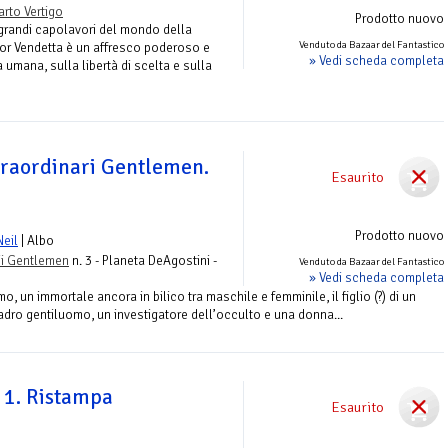
rto Vertigo
Prodotto nuovo
grandi capolavori del mondo della
Venduto da Bazaar del Fantastico
For Vendetta è un affresco poderoso e
» Vedi scheda completa
umana, sulla libertà di scelta e sulla
straordinari Gentlemen.
Esaurito
Prodotto nuovo
Neil
| Albo
rii Gentlemen
n. 3 - Planeta DeAgostini -
Venduto da Bazaar del Fantastico
» Vedi scheda completa
o, un immortale ancora in bilico tra maschile e femminile, il figlio (?) di un
adro gentiluomo, un investigatore dell’occulto e una donna...
 1. Ristampa
Esaurito