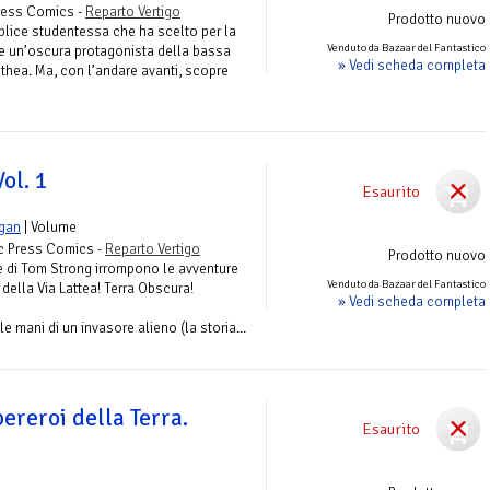
Press Comics -
Reparto Vertigo
Prodotto nuovo
lice studentessa che ha scelto per la
Venduto da Bazaar del Fantastico
e un’oscura protagonista della bassa
» Vedi scheda completa
ethea. Ma, con l’andare avanti, scopre
ol. 1
Esaurito
ogan
| Volume
ic Press Comics -
Reparto Vertigo
Prodotto nuovo
e di Tom Strong irrompono le avventure
Venduto da Bazaar del Fantastico
o della Via Lattea! Terra Obscura!
» Vedi scheda completa
le mani di un invasore alieno (la storia...
pereroi della Terra.
Esaurito