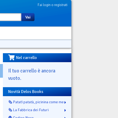
Fai login o registrati
Vai
Nel carrello
Il tuo carrello è ancora
vuoto.
Novità Delos Books
🗞️ Patatì patatà, picinina come me
🗞️ La Fabbrica dei Futuri
👻 Codice Nero