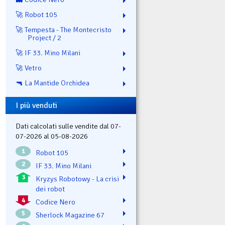
🚀 Robot 105
🚀 Tempesta - The Montecristo
Project / 2
🚀 IF 33. Mino Milani
🚀 Vetro
🔫 La Mantide Orchidea
I più venduti
Dati calcolati sulle vendite dal 07-
07-2026 al 05-08-2026
1
Robot 105
2
IF 33. Mino Milani
3
Kryzys Robotowy - La crisi
dei robot
4
Codice Nero
5
Sherlock Magazine 67