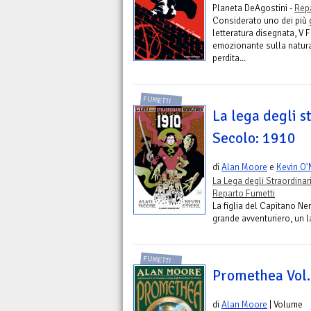
Planeta DeAgostini -
Repa
Considerato uno dei più 
letteratura disegnata, V 
emozionante sulla natura 
perdita...
FUMETTI
La lega degli 
Secolo: 1910
di
Alan Moore
e
Kevin O'
La Lega degli Straordina
Reparto Fumetti
La figlia del Capitano Nem
grande avventuriero, un l
FUMETTI
Promethea Vol.
di
Alan Moore
| Volume