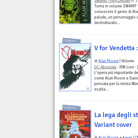
Swamp Thing Deluxe
n. 1
Torna in volume SWAMP TH
conoscere il genio di Al
palude, un personaggio or
destrutturato...
FUMETTI
V for Vendetta 
di
Alan Moore
| Volume
DC Absolute
- RW-Lion -
L'opera più importante del
come Alan Moore e David
pensata per la rivista Wa
esalta...
FUMETTI
La lega degli s
Variant cover
di
Alan Moore
e
Kevin O'