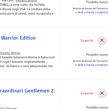
 - RW-Lion -
Reparto Vertigo
Prodotto nuovo
ING, la serie culto che ha fatto
Venduto da Bazaar del Fantastico
an Moore negli USA. La creatura della
» Vedi scheda completa
mai privo di spunti, viene recuperato e
: Warrior Edition
Esaurito
Reparto Vertigo
Prodotto nuovo
 fumetto britannico ritorna in Italia così
Venduto da Bazaar del Fantastico
 Lloyd l'avevano originariamente
» Vedi scheda completa
rrior. Un bianco e nero abbacinante che
traordinari Gentlemen 2.
Esaurito
Prodotto nuovo
Neil
| Volume