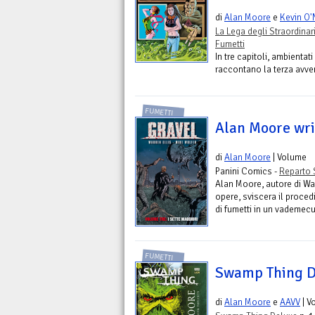
di
Alan Moore
e
Kevin O'
La Lega degli Straordina
Fumetti
In tre capitoli, ambienta
raccontano la terza avvent
FUMETTI
Alan Moore wri
di
Alan Moore
| Volume
Panini Comics -
Reparto 
Alan Moore, autore di Wat
opere, sviscera il proced
di fumetti in un vademecu
FUMETTI
Swamp Thing De
di
Alan Moore
e
AAVV
| V