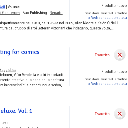
Prodotto nuovo
Neil
| Volume
rii Gentlemen
- Bao Publishing -
Reparto
Venduto da Bazaar del Fantastico
» Vedi scheda completa
ti rispettivamente nel 1910, nel 1969 e nel 2009, Alan Moore e Kevin O'Neill
ura del gruppo di eroi letterari vittoriani che indagano, questa volta,...
ting for comics
Esaurito
Saggistica
Prodotto nuovo
chmen, V for Vendetta e altri importanti
Venduto da Bazaar del Fantastico
imento creativo alla base della scrittura
» Vedi scheda completa
m imprescindibile per chiunque scriva,...
luxe. Vol. 1
Esaurito
olume