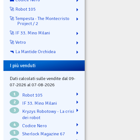
🚀 Robot 105
🚀 Tempesta - The Montecristo
Project / 2
🚀 IF 33. Mino Milani
🚀 Vetro
🔫 La Mantide Orchidea
I più venduti
Dati calcolati sulle vendite dal 09-
07-2026 al 07-08-2026
1
Robot 105
2
IF 33. Mino Milani
3
Kryzys Robotowy - La crisi
dei robot
4
Codice Nero
5
Sherlock Magazine 67