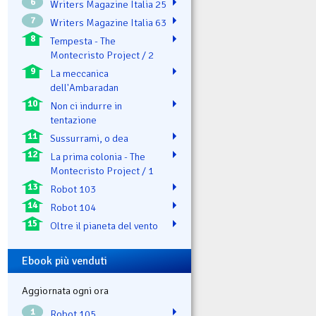
6
Writers Magazine Italia 25
7
Writers Magazine Italia 63
8
Tempesta - The
Montecristo Project / 2
9
La meccanica
dell'Ambaradan
10
Non ci indurre in
tentazione
11
Sussurrami, o dea
12
La prima colonia - The
Montecristo Project / 1
13
Robot 103
14
Robot 104
15
Oltre il pianeta del vento
Ebook più venduti
Aggiornata ogni ora
1
Robot 105