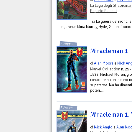
La Lega degli Straordina
Reparto Fumetti
Tra La guerra dei mondi e
Lega vede Mina Murray, Hyde, Griffin l'uomo i
FUMETTI
Miracleman 1
di
Alan Moore
e
Mick An
Marvel Collection
n. 29 -
1982. Michael Moran, gior
mediocre ha un incubo ric
supereroe. Ma ha dimenti
poteri....
FUMETTI
Miracleman 1. 
di
Mick Anglo
e
Alan Moo