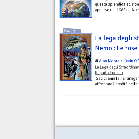
questa splendida edizione
apparse nel 1982 nella ri
FUMETTI
La lega degli s
Nemo : Le rose 
di
Alan Moore
e
Kevin O'
La Lega degli Straordina
Reparto Fumetti
Sedici anni fa, la famige
affrontare l'eredità delle