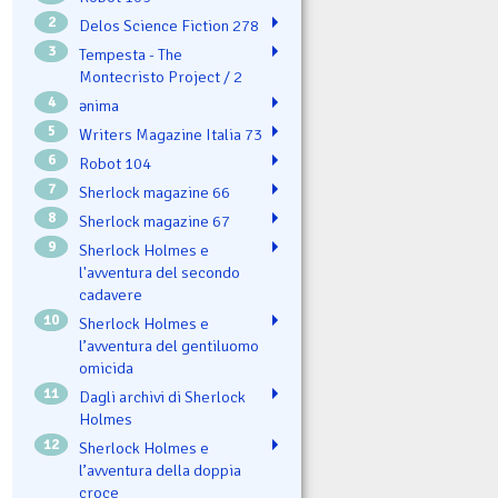
2
Delos Science Fiction 278
3
Tempesta - The
Montecristo Project / 2
4
ənima
5
Writers Magazine Italia 73
6
Robot 104
7
Sherlock magazine 66
8
Sherlock magazine 67
9
Sherlock Holmes e
l'avventura del secondo
cadavere
10
Sherlock Holmes e
l’avventura del gentiluomo
omicida
11
Dagli archivi di Sherlock
Holmes
12
Sherlock Holmes e
l’avventura della doppia
croce