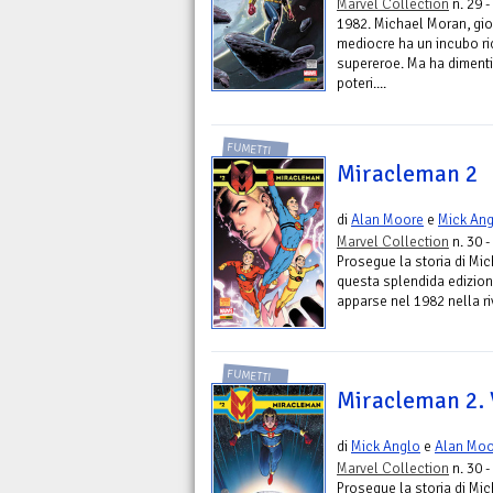
Marvel Collection
n. 29 -
1982. Michael Moran, gior
mediocre ha un incubo ric
supereroe. Ma ha dimenti
poteri....
FUMETTI
Miracleman 2
di
Alan Moore
e
Mick An
Marvel Collection
n. 30 -
Prosegue la storia di Mic
questa splendida edizione
apparse nel 1982 nella ri
FUMETTI
Miracleman 2. 
di
Mick Anglo
e
Alan Moo
Marvel Collection
n. 30 -
Prosegue la storia di Mic