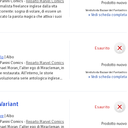
 Panini Comics -
Reparto Marvel Comics
Prodotto nuovo
nalista freelance inglese dalla vita
Venduto da Bazaar del Fantastico
orrente: sogna di volare, di essere un
» Vedi scheda completa
cato la parola magica che attiva i suoi
Esaurito
glo
| Albo
 Panini Comics -
Reparto Marvel Comics
Prodotto nuovo
hael Moran, l’alter ego di Miracleman, in
Venduto da Bazaar del Fantastico
 restaurata. All’interno, le storie
» Vedi scheda completa
voluzionaria serie antologica inglese...
Variant
Esaurito
re
| Albo
 Panini Comics -
Reparto Marvel Comics
Prodotto nuovo
hael Moran, l’alter ego di Miracleman, in