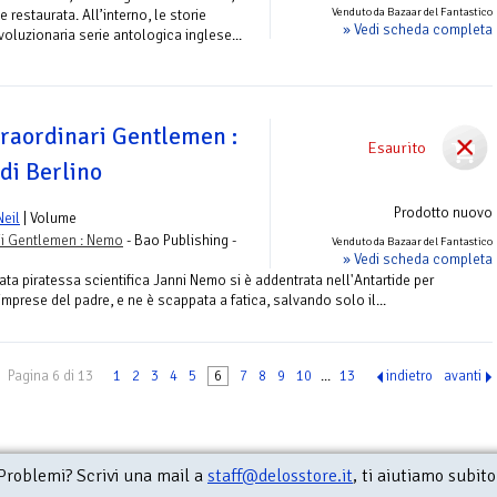
Venduto da Bazaar del Fantastico
 restaurata. All’interno, le storie
» Vedi scheda completa
voluzionaria serie antologica inglese...
traordinari Gentlemen :
Esaurito
di Berlino
Prodotto nuovo
Neil
| Volume
rii Gentlemen : Nemo
- Bao Publishing -
Venduto da Bazaar del Fantastico
» Vedi scheda completa
rata piratessa scientifica Janni Nemo si è addentrata nell'Antartide per
 imprese del padre, e ne è scappata a fatica, salvando solo il...
Pagina 6 di 13
1
2
3
4
5
6
7
8
9
10
...
13
indietro
avanti
Problemi? Scrivi una mail a
staff@delosstore.it
, ti aiutiamo subito