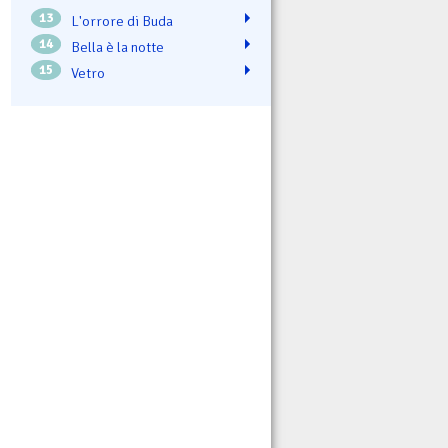
13
L'orrore di Buda
14
Bella è la notte
15
Vetro