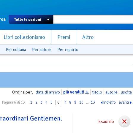
rca
Libri collezionismo
Premi
Altro
Per collana
Per autore
Per reparto
Ordina per:
data di arrivo
più venduti
titolo
autore
uscita
Pagina 6 di 13
1
2
3
4
5
6
7
8
9
10
...
13
indietro
avanti
straordinari Gentlemen.
Esaurito