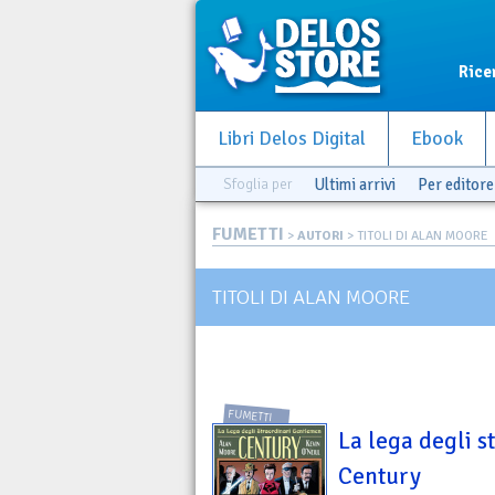
Rice
Libri Delos Digital
Ebook
Sfoglia per
Ultimi arrivi
Per editore
FUMETTI
>
AUTORI
> TITOLI DI ALAN MOORE
TITOLI DI ALAN MOORE
FUMETTI
La lega degli 
Century