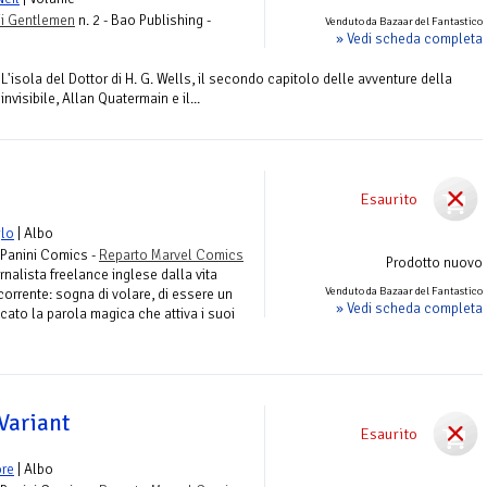
rii Gentlemen
n. 2 - Bao Publishing -
Venduto da Bazaar del Fantastico
» Vedi scheda completa
 L'isola del Dottor di H. G. Wells, il secondo capitolo delle avventure della
nvisibile, Allan Quatermain e il...
Esaurito
glo
| Albo
 Panini Comics -
Reparto Marvel Comics
Prodotto nuovo
nalista freelance inglese dalla vita
Venduto da Bazaar del Fantastico
orrente: sogna di volare, di essere un
» Vedi scheda completa
cato la parola magica che attiva i suoi
Variant
Esaurito
re
| Albo