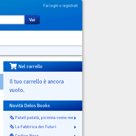
Fai login o registrati
Vai
Nel carrello
Il tuo carrello è ancora
vuoto.
Novità Delos Books
🗞️ Patatì patatà, picinina come me
🗞️ La Fabbrica dei Futuri
👻 Codice Nero