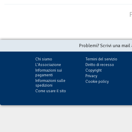
Problemi? Scrivi una mail
Chi siamo
Termini del servizio
L'Associazione
Diritto di recesso
Informazioni sui
Copyright
pagamenti
Privacy
Informazioni sulle
Cookie policy
spedizioni
Come usare il sito