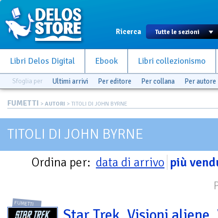
Ricerca
Libri Delos Digital
Ebook
Libri collezionismo
Sfoglia per
Ultimi arrivi
Per editore
Per collana
Per autore
FUMETTI
>
AUTORI
> TITOLI DI JOHN BYRNE
TITOLI DI JOHN BYRNE
Ordina per:
data di arrivo
più vend
FUMETTI
Star Trek. Visioni aliene. 