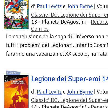
di
Paul Levitz
e
John Byrne
| Vol
Classici DC. Legione dei Super-e
13 - Planeta DeAgostini -
Repart
Comics
La conclusione della saga di Universo non c
tutti i problemi dei Legionari. Intanto Cosm
faranno una vacanza nel XX secolo, narrata d
FUMETTI
Legione dei Super-eroi 1
di
Paul Levitz
e
John Byrne
| Vol
Classici DC. Legione dei Super-e
14 - Planeta DeAgostini -
Repart