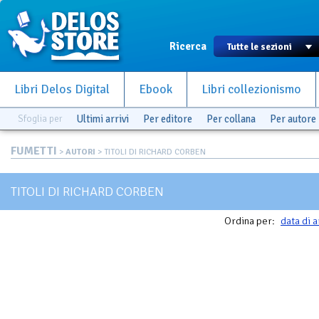
Ricerca
Libri Delos Digital
Ebook
Libri collezionismo
Sfoglia per
Ultimi arrivi
Per editore
Per collana
Per autore
FUMETTI
>
AUTORI
> TITOLI DI RICHARD CORBEN
TITOLI DI RICHARD CORBEN
Ordina per:
data di a