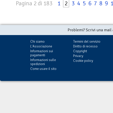
Pagina 2 di 183
1
2
3
4
5
6
7
8
9
Problemi? Scrivi una mail
Chi siamo
Termini del servizio
L'Associazione
Diritto di recesso
Informazioni sui
Copyright
pagamenti
Privacy
Informazioni sulle
Cookie policy
spedizioni
Come usare il sito