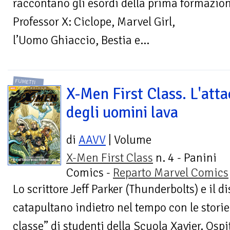
raccontano gli esordi della prima formazio
Professor X: Ciclope, Marvel Girl,
l’Uomo Ghiaccio, Bestia e...
FUMETTI
X-Men First Class. L'att
degli uomini lava
di
AAVV
| Volume
X-Men First Class
n. 4 - Panini
Comics -
Reparto Marvel Comics
Lo scrittore Jeff Parker (Thunderbolts) e il 
catapultano indietro nel tempo con le stori
classe” di studenti della Scuola Xavier. Ospit