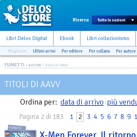
Ricerca
Libri Delos Digital
Ebook
Libri collezionismo
Sfoglia per
Ultimi arrivi
Per editore
Per collana
Per autore
FUMETTI
>
AUTORI
> TITOLI DI AAVV
TITOLI DI AAVV
Ordina per:
data di arrivo
più vend
Pagina 2 di 183
1
2
3
4
5
6
7
8
9
FUMETTI
X-Men Forever. Il ritorno