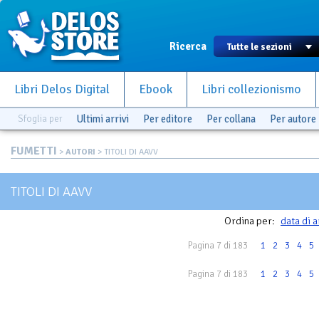
Ricerca
Libri Delos Digital
Ebook
Libri collezionismo
Sfoglia per
Ultimi arrivi
Per editore
Per collana
Per autore
FUMETTI
>
AUTORI
> TITOLI DI AAVV
TITOLI DI AAVV
Ordina per:
data di a
Pagina 7 di 183
1
2
3
4
5
Pagina 7 di 183
1
2
3
4
5