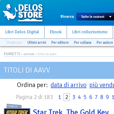
Ricerca
Libri Delos Digital
Ebook
Libri collezionismo
Sfoglia per
Ultimi arrivi
Per editore
Per collana
Per autore
FUMETTI
>
AUTORI
> TITOLI DI AAVV
TITOLI DI AAVV
Ordina per:
data di arrivo
più vend
Pagina 2 di 183
1
2
3
4
5
6
7
8
9
FUMETTI
Star Trek. The Gold Key