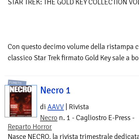
STAR TREK: THE GOLD KEY COLLECTION VOL
Con questo decimo volume della ristampa cr
classico Star Trek firmato Gold Key sale a bor
FUMETTI
Necro 1
di
AAVV
| Rivista
Necro
n. 1 - Cagliostro E-Press -
Reparto Horror
Nasce NECRO, la rivista trimestrale dedicat