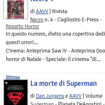
di
AAVV
| Rivista
Necro
n. 4 - Cagliostro E-Press -
Reparto Horror
In questo numero, dietro una copertina dedi
questi orrori...
Cinema: Anteprima Saw IV - Anteprima Doom
horror di Natale - Speciale: il cinema "di...
FUMETTI
La morte di Superman
di
Dan Jurgens
e
AAVV
| Volume
Superman
- Planeta DeAgostini -