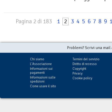
Pagina 2 di 183
1
2
3
4
5
6
7
8
9
Problemi? Scrivi una mail
Chi siamo
Termini del servizio
L'Associazione
Diritto di recesso
Informazioni sui
Copyright
pagamenti
Privacy
Informazioni sulle
Cookie policy
spedizioni
Come usare il sito