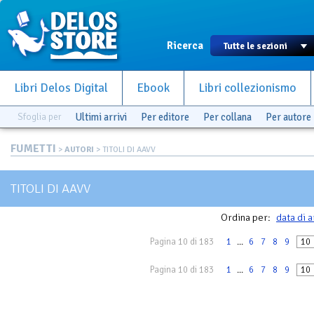
Ricerca
Libri Delos Digital
Ebook
Libri collezionismo
Sfoglia per
Ultimi arrivi
Per editore
Per collana
Per autore
FUMETTI
>
AUTORI
> TITOLI DI AAVV
TITOLI DI AAVV
Ordina per:
data di a
Pagina 10 di 183
1
...
6
7
8
9
10
Pagina 10 di 183
1
...
6
7
8
9
10