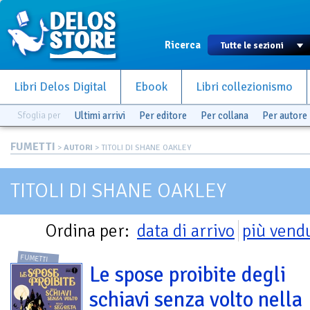
Ricerca
Libri Delos Digital
Ebook
Libri collezionismo
Sfoglia per
Ultimi arrivi
Per editore
Per collana
Per autore
FUMETTI
>
AUTORI
> TITOLI DI SHANE OAKLEY
TITOLI DI SHANE OAKLEY
Ordina per:
data di arrivo
più vend
FUMETTI
Le spose proibite degli
schiavi senza volto nella