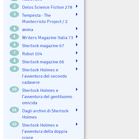
2
Delos Science Fiction 278
3
Tempesta - The
Montecristo Project / 2
4
ənima
5
Writers Magazine Italia 73
6
Sherlock magazine 67
7
Robot 104
8
Sherlock magazine 66
9
Sherlock Holmes e
l'avventura del secondo
cadavere
10
Sherlock Holmes e
l’avventura del gentiluomo
omicida
11
Dagli archivi di Sherlock
Holmes
12
Sherlock Holmes e
l’avventura della doppia
croce