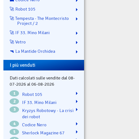
🚀 Robot 105
🚀 Tempesta - The Montecristo
Project / 2
🚀 IF 33. Mino Milani
🚀 Vetro
🔫 La Mantide Orchidea
I più venduti
Dati calcolati sulle vendite dal 08-
07-2026 al 06-08-2026
1
Robot 105
2
IF 33. Mino Milani
3
Kryzys Robotowy - La crisi
dei robot
4
Codice Nero
5
Sherlock Magazine 67