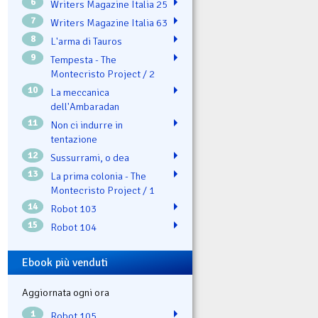
6
Writers Magazine Italia 25
7
Writers Magazine Italia 63
8
L'arma di Tauros
9
Tempesta - The
Montecristo Project / 2
10
La meccanica
dell'Ambaradan
11
Non ci indurre in
tentazione
12
Sussurrami, o dea
13
La prima colonia - The
Montecristo Project / 1
14
Robot 103
15
Robot 104
Ebook più venduti
Aggiornata ogni ora
1
Robot 105