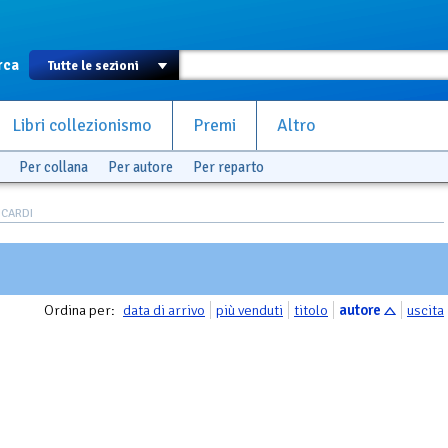
rca
Libri collezionismo
Premi
Altro
Per collana
Per autore
Per reparto
NCARDI
Ordina per:
data di arrivo
più venduti
titolo
autore
uscita