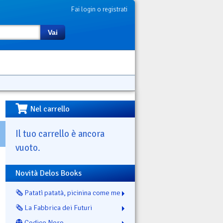
Fai login o registrati
Vai
Nel carrello
Il tuo carrello è ancora
vuoto.
Novità Delos Books
🗞️ Patatì patatà, picinina come me
🗞️ La Fabbrica dei Futuri
👻 Codice Nero